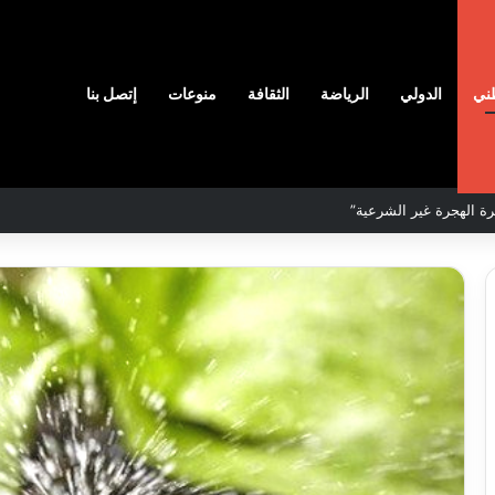
ني
الدولي
الرياضة
الثقافة
منوعات
إتصل بنا
لمحددة لسنة 2026
نادي
وفاق
سطيف
هيدي
يضم
ال
المدافع
يا
شمس
2026-08-03