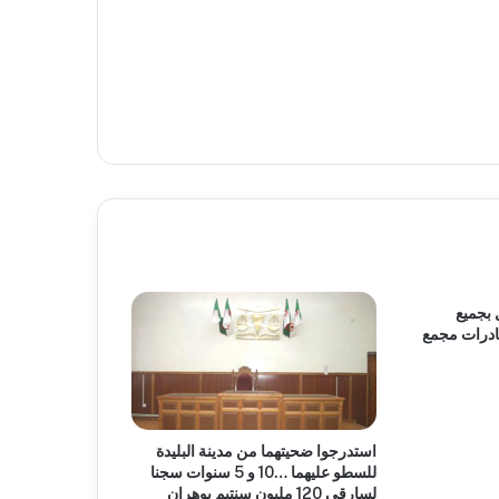
 بجميع
ادرات مجمع
استدرجوا ضحيتهما من مدينة البليدة
للسطو عليهما …10 و 5 سنوات سجنا
لسارقي 120 مليون سنتيم بوهران