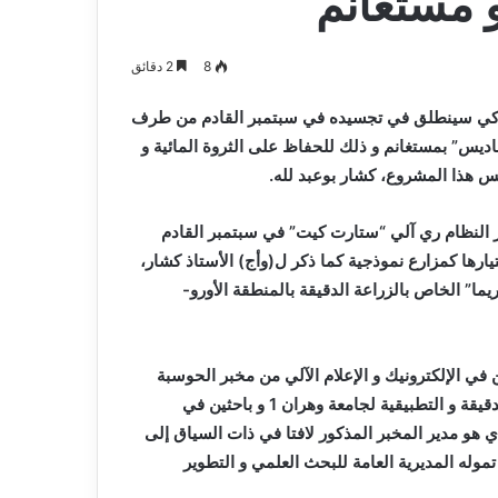
 مستغانم
8
2 دقائق
ذكي سينطلق في تجسيده في سبتمبر القادم من طرف
 “عبد الحميد بن باديس” بمستغانم و ذلك للحفاظ على الثروة المائية و
يس هذا المشروع، كشار بوعبد لله.
ز النظام ري آلي “ستارت كيت” في سبتمبر القادم
رها كمزارع نموذجية كما ذكر ل(وأج) الأستاذ كشار،
ما” الخاص بالزراعة الدقيقة بالمنطقة الأورو-
 في الإلكترونيك و الإعلام الآلي من مخبر الحوسبة
الصناعية للشبكات تابع لقسم لدائرة الإعلام الآلي لكلية العلوم الدقيقة و التطبيقية لجامعة وهران 1 و باحثين في
 هو مدير المخبر المذكور لافتا في ذات السياق إلى
وله المديرية العامة للبحث العلمي و التطوير