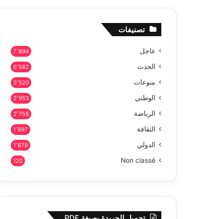
تصنيفات
عاجل
7٬894
الحدث
6٬582
منوعات
3٬520
الوطني
2٬953
الرياضة
2٬756
الثقافة
1٬997
الدولي
1٬878
Non classé
120
تحميل الجريدة بصيغة PDF