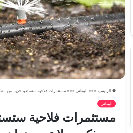
س
الدين
ب قرعة الدور التمهيدي لأبطال
2026-08-03
فدرالية
لكحل
ريقيا وكأس الكونفدرالية يوم الخميس
نادي وفاق سطيف يض
لقاهرة
الدين لكحل
ميس
اهرة
الرئيسية
===
الوطني
===
مستثمرات فلاحية ستستفيد قريبا من نظام
الوطني
مستثمرات فلاحية ستستف