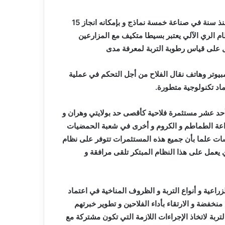
و تمكن هذا الفريق الذي انطلق في تجسيد مشروع الري الذكي منذ سنة في صناعة خمسة نماذج و بإمكانه انجاز 15
أن “نظام الري الآلي يعتبر بسيطا متكيف مع المزارعين
ل على قياس رطوبة التربة لمعرفة مدى
بيوتر وهاتف نقال الفلاح من أجل التحكم في عملية
ستهدف مشروع نظام الري الذكي الذي يدوم إلى غاية 2024 أحد عشر مستثمرة فلاحية كأقصى حد بولايتي وهران و
راعة الطماطم و الكروم و أخرى في شعبة الحمضيات
سات علما بأن جميع هذه المستثمرات تتوفر على نظام
يعمل على هذا النظام المبتكر تلقى مرافقة و
راعية و أنواع التربة و الظروف المناخية في اعتماد
نخفضة و الارتقاء بأداء الفلاحين و تطوير خبرتهم
لتربة لاتخاذ الإجراءات اللازمة التي تكون مشتركة مع