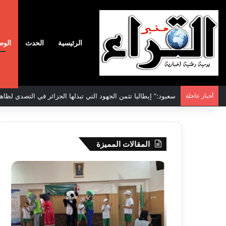
الرئيسية
الحدث
الوط
أخبار عاجلة
الاتفاقية الأممية بشأن تغير المناخ :الجزائر تودع مساهمتها الوطنية ا
المقالات المميزة
جيجل:
سحب
انطلاق
قرعة
فعاليات
الدور
المخيم
التم
الصيفي
لأبط
لفائدة
إفريق