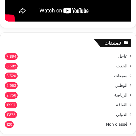
تصنيفات
عاجل
7٬894
الحدث
6٬582
منوعات
3٬520
الوطني
2٬953
الرياضة
2٬756
الثقافة
1٬997
الدولي
1٬878
Non classé
120