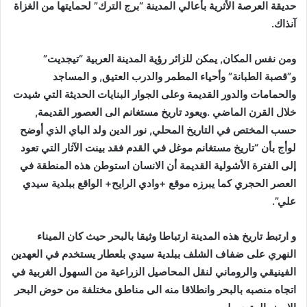
حديقة العرصة الأثرية بأعالي المدينة “برج الترك” لحمايتها من الغزاة
آنذاك.
ومن نفس المكان, يمكن للزائر رؤية المدينة العربية “تيجديت”
و”قصبة الطبانة” وأحياء المطمر والدرب العتيق, و المساجد
والحمامات والدور القديمة وعلى الجوار البنايات الحديثة التي شيدت
خلال القرن الماضي .ويعود تاريخ مستغانم الى العصور القديمة,
حسب المختص في التاريخ المحلي, نور الدين ولد الباي الذي أوضح
لوأج بأن “تاريخ مستغانم موغل في القدم فقد بينت الآثار التي تعود
إلى الفترة الأشولية القديمة أن الانسان استوطن هذه المنطقة في
العصر الحجري كما يبرزه موقع +وادي الرايح+ الواقع ببلدية سيدي
علي”.
و ارتبط تاريخ هذه المدينة ارتباطا وثيقا بالبحر حيث كان الميناء
النهري على ضفاف الشلف ببلدية سيدي بلعطار يستخدم في العهدين
الفينيقي والروماني لنقل المحاصيل الزراعية من السهول الغربية في
اتجاه منصبه بالبحر وانطلاقا منه الى مناطق مختلفة من حوض البحر