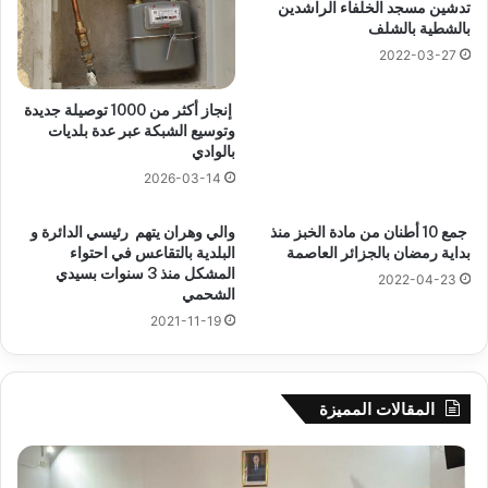
تدشين مسجد الخلفاء الراشدين
بالشطية بالشلف
2022-03-27
إنجاز أكثر من 1000 توصيلة جديدة
وتوسيع الشبكة عبر عدة بلديات
بالوادي
2026-03-14
جمع 10 أطنان من مادة الخبز منذ
والي وهران يتهم رئيسي الدائرة و
بداية رمضان بالجزائر العاصمة
البلدية بالتقاعس في احتواء
المشكل منذ 3 سنوات بسيدي
2022-04-23
الشحمي
2021-11-19
المقالات المميزة
جيجل:
سح
انطلاق
قرع