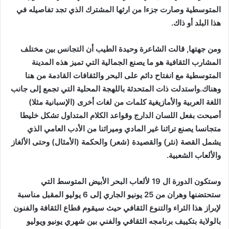
المتوسطية وصارت جزءا من ارثها المشترك الذي تجد تفاصيله في
هذا البلد أو ذاك.
ومن جهتها, قالت الشاعرة وحيدة الطيب أن التجانس بين مختلف
المشارب الثقافية هو ما يصنع الجمالية التي تميز هذه المدينة
المتوسطية مع انفتاح دائم على البحر والثقافات القادمة من هنا
وهناك.واستدلت ذات المتحدثة باللهجة المحلية التي تجمع إلى جانب
اللغة العربية والأمازيغية كلمات من لغات أخرى (الإسبانية مثلا)
أصبحت بفعل اللسان الدارج وقواعد الكلام المتداول تشكل خليطا
متجانسا يصنع تراثنا غير المادي وميراثنا من الأدب العامي الذي
يشمل القصة (نثر) والقصيدة (شعر) والحكمة (الأمثال) وحتى الألغاز
والألعاب الشعبية.
وستكون الدورة ال 19 لألعاب البحر الأبيض المتوسط التي
ستحتضنها وهران من 25 يونيو الجاري إلى 6 يوليو المقبل مناسبة
لإبراز هذا الثراء والتنوع الثقافي حيث سيقوم قطاع الثقافة والفنون
بالولاية بتكييف برنامجه الثقافي والفني بين شهري يونيو ويوليو