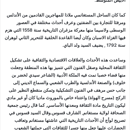
الابيض المتوسط.
كما كان الساحل المستغانمي ملاذا للمهاجرين القادمين من الأندلس
ومرفئا للتجارة بين الضفتين وعرف أحداث مختلفة في العصور
الوسطى ولاسيما منها معركة مزغران التاريخية سنة 1558 التي هزم
فيها الغزاة الاسبان وكان أيضا القاعدة الخلفية للتحرير الثاني لوهران
سنة 1792 , يضيف السيد ولد الباي.
وساعدت هذه الأحداث والعلاقات الاقتصادية والثقافية على تشكيل
الثقافة المحلية وصقل الفنون التي تتميز بها هذه المنطقة وجعلت
منها فضاء خصبا نمت فيه الملكة الأدبية (الشاعر سيدي لخضر بن
خلوف) والصنعة الأندلسية والطرب الشعبي والسماع الديني إلى
جانب حس مرهف في الفنون التشكيلية وتمكن منقطع النظير على
الركح (مسرح الهواة) واعتناء خاص بالموروث ماديا كان أو غير مادي
ليكون التاريخ مادة الثقافة ومعدنها الأساسي, كما قال رئيس جمعية
الصحافة لولاية مستغانم, الشارف قسوس.وقال السيد قسوس في
تصريح لوأج أن الأحداث التاريخية التي عاشتها مستغانم وتعاقب
الحضارات عليها جعل منها جسرا للثقافات التي حملتها الشعوب