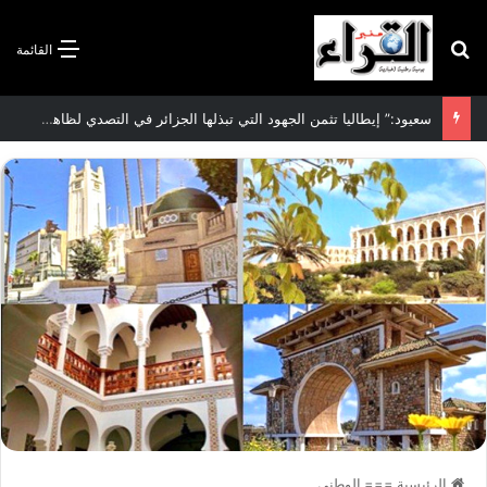
بحث عن
القائمة
الاتفاقية الأممية بشأن تغير المناخ :الجزائر تودع مساهمتها الوطنية المحددة لسنة 2026
الرئيسية
===
الوطني