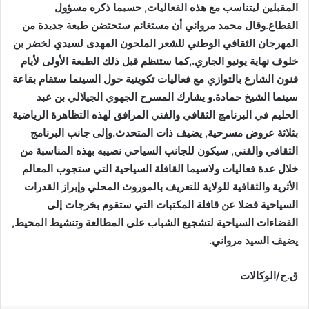
المقبلين ليتناسب مع هذه الفعاليات, حسبما ذكره مسؤول
القطاع.وقال محمد مرواني أن مستغانم ستحتضن طبعة جديدة من
المهرجان الثقافي الوطني للشعر الملحون المهدى لسيدي لخضر بن
خلوف نهاية يونيو الجاري.,كما ستنظم قبل ذلك الطبعة الأولى لأيام
فنون الشارع بالتوازي مع فعاليات تكوينية حول السينما ستقام بقاعة
سينما الشيخ حمادة.و يشارك المسرح الجهوي الجيلالي بن عبد
الحليم في البرنامج الثقافي والفني المرافق لهذه التظاهرة الرياضية
بثلاثة عروض مسرحية, يضيف ذات المتحدث.وإلى جانب البرنامج
الثقافي والفني, سيكون للجانب السياحي نصيبه بهذه المناسبة من
خلال عدة فعاليات ولاسيما القافلة السياحية التي ستجوب المعالم
الأثرية والثقافية للولاية للتعريف بالموروث المحلي وإبراز القدرات
السياحية فضلا عن قافلة المكتبات التي ستقوم بخرجات إلى
الفضاءات السياحية لتشجيع الشباب على المطالعة وتنشيط المحيط,
يضيف السيد مرواني.
ق.ح/الوكالات