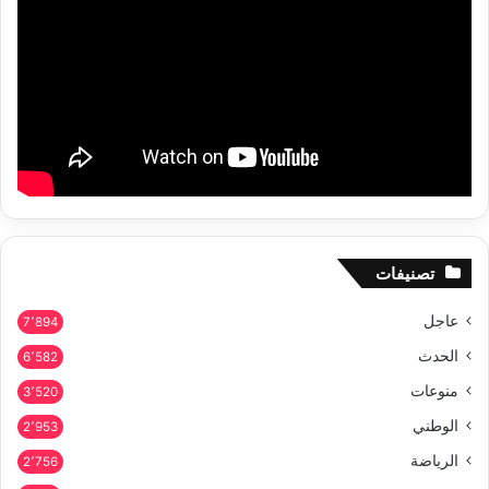
تصنيفات
عاجل
7٬894
الحدث
6٬582
منوعات
3٬520
الوطني
2٬953
الرياضة
2٬756