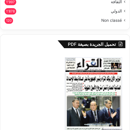
الثقافة
1٬997
الدولي
1٬878
Non classé
120
تحميل الجريدة بصيغة PDF