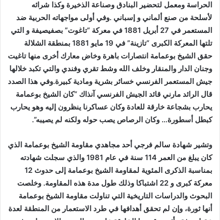
الحراسة ومعمل لتحضير البنادق وصناعة الذخيرة وكذا شرائه
لأسلحة من صنع ألماني و إسباني .وفي أولى مواجهاته الحربية ضد
المستعمر في 27 أبريل 1881 في معركة “تاغوت” بصفيصيفة و التي
تلتها المعركة الكبرى “تازينة” في 19 مايو 1881 بمنطقة الشلالة
حقق الشيخ بوعمامة انتصارات باهرة وخاض معارك أخرى منها تاغيت
وجنان الدار والمنقار وخلف الله وشط تقري وفندي والتي تكبد خلالها
جيش المستعمر الفرنسي خسائر بشرية ومادية كبيرة.وفي هذا الصدد
قال الرائد مارني قائد الجيش الفرنسي آنذاك “كان الشيخ بوعمامة
يحارب بشجاعة خارقة للعادة وكان عساكرنا ينظرون إليه وهو يحارب
كبطل أسطورة… وكان الرصاص يصب حوله ولكنه لم يصيبه”.
وتشير شهادة سالم فرجي أحد مجاهدي مقاومة الشيخ بوعمامة الذي
كان يبلغ من العمر 114 سنة في عام 1981 والذي سجلت شهادته
بمناسبة الذكرى المئوية لمقاومة الشيخ بوعمامة إلى حدوث 12
معركة كبرى و 22 اشتباكا وذلك طول مدة هذه المقاومة.
وخلصت
البحوث والدراسات التاريخية التي تناولت مقاومة الشيخ بوعمامة
أنها ثورة، وإن لم تحقق أهدافها في طرد الاستعمار من المنطقة لعدة