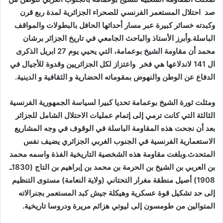
صد احتلال المستعمر الفرنسي للصحراء الجزائرية لمدة ربع قرن
وكبدته خسائر كبيرة عبر مسار أحداثها الحافل بالبطولات والمواقف
الباسلة.وأبرز الأستاذ والباحث الجامعي في تاريخ الجزائر برشان
محمد أن مقاومة الشيخ بوعمامة، التي يحيي يوم 27 ابريل الذكرى
ال 141 لاندلاعها هي فخر واعتزاز لكل الجزائريين وقدوة للأجيال في
الدفاع عن الوطن والنهوض بمقوماته الحضارية و الثقافية و الدينية.
ومثلت ثورة الشيخ بوعمامة تحديا كبيرا لسياسة الجمهورية الفرنسية
الثالثة التي كانت ترمي إلى إتمام عمليات الاحتلال الشامل للجزائر
بعد أن نجحت هذه المقاومة الباسلة في الوقوف في وجه المشاريع
الاستعمارية الفرنسية في الجنوب الغربي الجزائري يضيف نفس
المتحدث.وبلغت مقاومة هذه الشخصية التاريخية الفذة واسمه محمد
بن العربي بن الشيخ بن الحرمة بن محمد بن إبراهيم بن التاج (1830ـ
1908) أصيل منطقة مغرار التحتاني (ولاية النعامة) مستوى التنظيم
إلى حد تشكيل قوة عسكرية وهيكلة جيش كبد المستعمر بجنرالاته
المتوالين من طومسون إلى ليوتي هزائم مريرة ودروسا تاريخية.