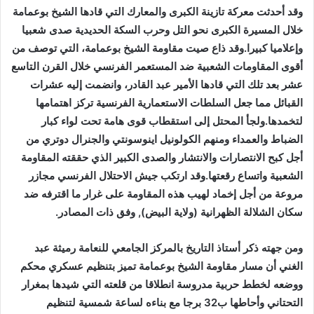
وقد أحدثت معركة تازينة الكبرى والمعارك التي قادها الشيخ بوعمامة
خلال المسيرة الكبرى نحو التل وحرب السكة الحديدية صدى شعبيا
وإعلاميا كبيرا.وقد ذاع صيت مقاومة الشيخ بوعمامة، التي توصف من
أقوى المقاومات الشعبية ضد المستعمر الفرنسي خلال القرن التاسع
عشر بعد تلك التي قادها الأمير عبد القادر، وانضمت إليه عشرات
القبائل مما جعل السلطات الاستعمارية الفرنسية تركز اهتمامها
لتخمدها.ولجأ المحتل إلى استقطاب قوى هامة تحت لواء كبار
الضباط والعمداء ومنهم الكولونيل اينوسونتي والجنرال دوتري من
أجل كبح الانتصارات والانتشار والصدى الكبير الذي حققته المقاومة
الشعبية واتساع رقعتها.وقد ارتكب جيش الاحتلال الفرنسي مجازر
مروعة من أجل إخماد لهيب هذه المقاومة على غرار ما اقترفه ضد
سكان الشلالة الظهرانية (ولاية البيض), وفق ذات المصادر.
ومن جهته ذكر أستاذ التاريخ بالمركز الجامعي للنعامة رميثة عبد
الغني أن مسار مقاومة الشيخ بوعمامة تميز بتنظيم عسكري محكم
ووضعه لخطط حربية مدروسة انطلاقا من قلعته التي شيدها بمغرار
التحتاني وأحاطها ب32 برجا مع بناءه لساعة شمسية لتنظيم