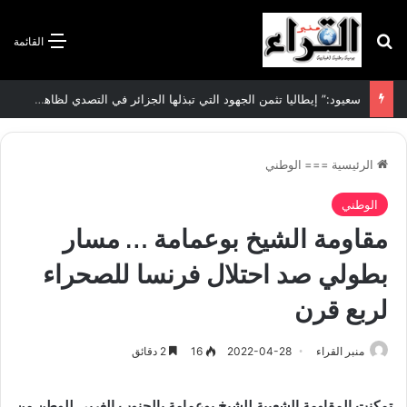
بحث عن
القائمة
سعيود:” إيطاليا تثمن الجهود التي تبذلها الجزائر في التصدي لظاهرة الهجرة غير الشرعية”
الرئيسية
===
الوطني
الوطني
مقاومة الشيخ بوعمامة … مسار
بطولي صد احتلال فرنسا للصحراء
لربع قرن
منبر القراء
2022-04-28
16
2 دقائق
تمكنت المقاومة الشعبية للشيخ بوعمامة بالجنوب الغربي للوطن من