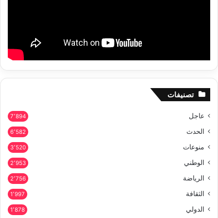
تصنيفات
عاجل
7٬894
الحدث
6٬582
منوعات
3٬520
الوطني
2٬953
الرياضة
2٬756
الثقافة
1٬997
الدولي
1٬878