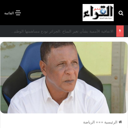
بحث عن
القائمة
الاتفاقية الأممية بشأن تغير المناخ :الجزائر تودع مساهمتها الوطنية المحددة لسنة 2026
الرئيسية
===
الرياضة