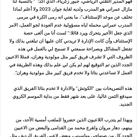
فهو المدير التقني الرياضي، جبور زكرياء، الذي أكد: ” بالنسبة لنا
مازال عمراني هو المدرب ولديه لغاية جوان 2023 ولا أعلم لماذا
تخلف عن موعد الإستئناف”، ما يعني انه رمى الكرة في مرمى
المدرب عمراني محمله اياه مسؤولية عدم العودة لجو العمل، الامر
الذي جعل الأخير يتحرك ويرد قائلا:” لست أنا من ألغى حصة
الإستئناف وأن كانت الإدارة لا تريدني كان عليها ان تبلغني بذلك ولا
تفتعل المشاكل وبصراحة سمعتي لا تسمح لي بالعمل في هذه
الظروف التي لا تشرف فريق كبير مثل مولودية وهران، فمثلا الاعبين
الجدد الذين تم التوقيع لهم لم يكن لي علم بذلك وهذه الطريقة في
العمل لا تساعدني بتاتا ولا تخدم فريق كبير مثل مولودية وهران”.
هذه التصريحات بين “الكوتش” والادارة لا تخدم بتاتا الفريق الذي
سيدفع الثمن غاليا، على بعد شهر فقط من بداية الموسم الكروي
الجديد.
وبهذا لم يتدرب اللاعبون الذين حضروا للملعب أمسية الأحد، من
بينهم، دهار مروان ولقرع محمد من القدامى والبعض من الاعبين
الجدد كل من صنهاجي وواسيني، وبعض لاعبي الفريق الرديف مثل