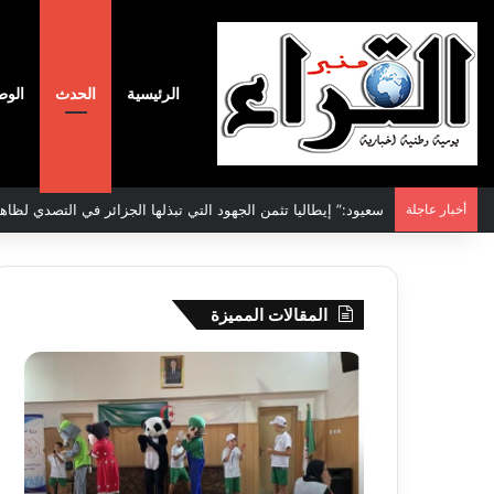
الرئيسية
الحدث
الوط
أخبار عاجلة
الاتفاقية الأممية بشأن تغير المناخ :الجزائر تودع مساهمتها الوطنية ا
المقالات المميزة
جيجل:
سحب
انطلاق
قرعة
فعاليات
الدور
المخيم
التم
الصيفي
لأبط
لفائدة
إفريق