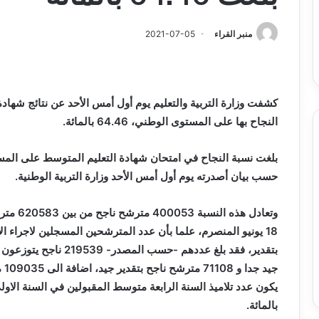
س
الدين
ب قرعة الدور التمهيدي لأبطال
2026-08-03
فدرالية
لكحل
ريقيا وكأس الكونفدرالية يوم الخميس
نادي وفاق سطيف يض
منبر القراء
2021-07-05
لقاهرة
الدين لكحل
ميس
اهرة
النجاح بها على المستوى الوطني، 64.46 بالمائة.
حسب بيان أصدرته يوم أول أمس الأحد وزارة التربية الوطنية.
جي
بالمائة.