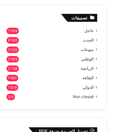
تصنيفات
عاجل
7٬894
الحدث
6٬582
منوعات
3٬520
الوطني
2٬953
الرياضة
2٬756
الثقافة
1٬997
الدولي
1٬878
Non classé
120
تحميل الجريدة بصيغة PDF