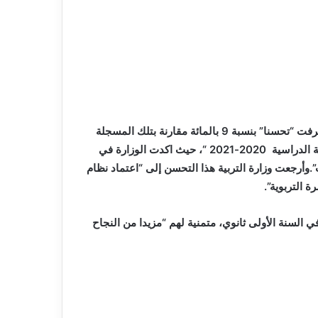
وتمت الاشارة بالمناسبة إلى أن نتائج امتحان دورة يونيو 2021 عرفت “تحسنا” بنسبة 9 بالمائة مقارنة بتلك المسجلة
خلال دورة 2019 ” رغم الظروف الاستثنائية للتمدرس خلال السنة الدراسية 2020-2021 “، حيث اكدت الوزارة في
.وأرجعت وزارة التربية هذا التحسن إلى “اعتماد نظام
 التربوية”.
ي السنة الأولى ثانوي، متمنية لهم “مزيدا من النجاح