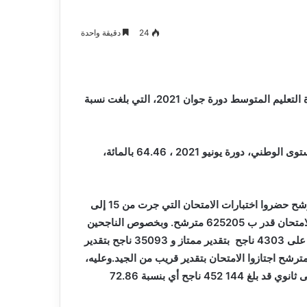
و
2026-08-03
صيانة
م المدافع شمس
بلدية أرزيو بوهران تخصص فرق لترميم
24
دقيقة واحدة
المدارس
و صيانة المدارس التربوية
التربوية
كشفت وزارة التربية والتعليم يوم أول أمس الأحد عن نتائج شهادة التعليم المتوسط دورة جوان 2021، التي بلغت نسبة
بلغت نسبة النجاح في امتحان شهادة التعليم المتوسط على المستوى الوطني، دورة يونيو 2021 ، 64.46 بالمائة،
وتعادل هذه النسبة 400053 مترشح ناجح من بين 620583 مترشح حضروا اختبارات الامتحان التي جرت من 15 إلى
18 يونيو المنصرم، علما بأن عدد المترشحين المسجلين لاجراء الامتحان قدر ب 625205 مترشح. وبخصوص الناجحين
بتقدير، فقد بلغ عددهم -حسب المصدر- 219539 ناجح يتوزعون على 4303 ناجح بتقدير ممتاز و 35093 ناجح بتقدير
د جدا و 71108 مترشح ناجح بتقدير جيد، اضافة الى 109035 مترشح اجتازوا الامتحان بتقدير قريب من الجيد.وعليه،
يكون عدد تلاميذ السنة الرابعة متوسط المقبولين في السنة الاولى ثانوي قد بلغ 144 452 ناجح أي بنسبة 72.86