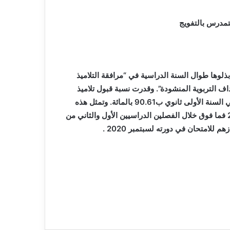
تمدرس بالتفويج
ذلوها طوال السنة الدراسية في “مرافقة التلاميذ
ف التربوية المنشودة”. وقدرت نسبة قبول تلاميذ
أقسام السنة الرابعة متوسط للموسم الدراسي 2019-2020، في السنة الأولى ثانوي ب90.61 بالمائة. وتمثل هذه
النسبة العدد الإجمالي للتلاميذ الذين تحصلوا على معدل 9 من 20 فما فوق خلال الفصلين الدراسيين الأول والثاني من