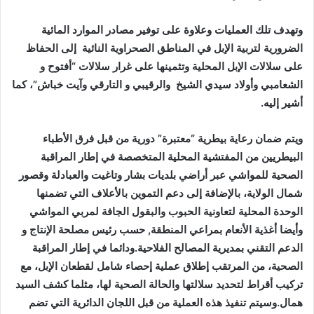
وتهدف تلك العمليات وعلاوة على توفير مصادر الموارد المائية
الضرورية لتربية الإبل في المناطق الصحراوية النائية إلى الحفاظ
على سلالات الإبل المحلية وتثمينها على غرار سلالات “أفتوح و
الشعامبي وأولاد سيدي الشيخ والرقيبي و التارقي وآيت خباش”، كما
أشير إليه.
ويتم ضمان رعاية بيطرية “معتبرة” دورية من قبل فرق الأطباء
البيطريين من المفتشية المحلية المتخصصة في إطار المراقبة
الصحية للمواشي عبر أراضي بلديات بشار وتاغيت والعبادلة وقصور
شمال الولاية، بالإضافة إلى دعم التموين بالأعلاف التي تضمنها
الوحدة المحلية لتعاونية الحبوب والبقول الجافة لمربي المواشي
وأيضا أغذية الأنعام بمراعي المنطقة, حسب رئيس مصلحة الإنتاج و
الدعم التقني بمديرية المصالح الفلاحية.ودائما في إطار المراقبة
الصحية، من المرتقب إطلاق عملية إحصاء شامل لقطعان الإبل، مع
تركيب أقراط لتحديد سلالتها والحالة الصحية لها، مثلما كشف السيد
همال.وسيتم تنفيذ هذه العملية من قبل اللجان الدائرية التي تضم