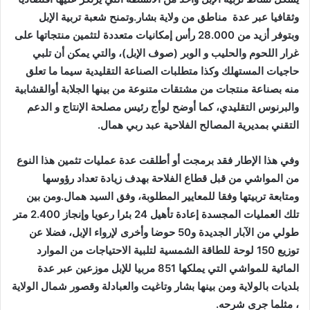
وثقافيا عبر عدة مناطق من ولاية بشار.وتمنح شعبة تربية الإبل
وبتوفر أزيد من 28.000 رأس إمكانيات متعددة لتثمين منتجاتها على
غرار اللحوم والحليب و الوبر (صوف الإبل)، والتي يمكن أن تلبي
حاجيات المستهلك وكذا متطلبات الصناعة التقليدية سيما ما تعلق
منه بصناعة منتجات من مشتقات متنوعة من بينها الجلابة أوالقشابية
والبرنوس التقليدي، كما أوضح لوأج رئيس مصلحة الإنتاج و الدعم
التقني بمديرية المصالح الفلاحية عبد ربي همال.
وفي هذا الإطار فقد برمجت أو أطلقت عدة عمليات تثمين هذا النوع
من المواشي من قبل قطاع الفلاحة بهدف زيادة تعداد رؤوسها
ومتابعة تربيتها وفقا للمعايير المطلوبة، وفق السيد همال.ومن بين
تلك العمليات المجسدة إعادة تأهيل 24 بئرا رعويا وإنجاز 2.400 متر
طولي من الآبار الجديدة و50 حوضا وأخرى لإرواء الإبل، فضلا عن
توزيع 150 لوحة للطاقة الشمسية لتلبية الاحتياجات من الموارد
المائية للمواشي التي يملكها 851 مربيا للإبل موزعين عبر عدة
بلديات بالولاية ومن بينها بشار وتاغيت والعبادلة وقصور شمال الولاية
، مثلما جرى شرحه.