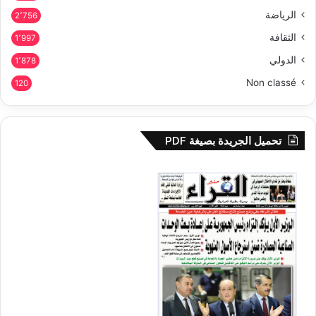
الرياضة
2٬756
الثقافة
1٬997
الدولي
1٬878
Non classé
120
تحميل الجريدة بصيغة PDF