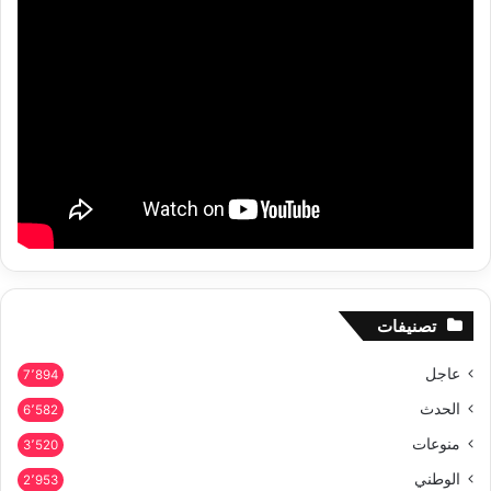
تصنيفات
عاجل
7٬894
الحدث
6٬582
منوعات
3٬520
الوطني
2٬953