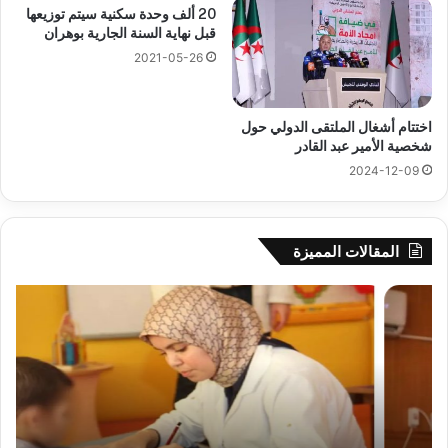
20 ألف وحدة سكنية سيتم توزيعها
قبل نهاية السنة الجارية بوهران
2021-05-26
اختتام أشغال الملتقى الدولي حول
شخصية الأمير عبد القادر
2024-12-09
المقالات المميزة
رهان
وال
على
سي
الادماج
بلع
المبكّر
يؤك
للمتمدرسين
جاه
المصابين
الق
بداء
وبر
التوحد
الس