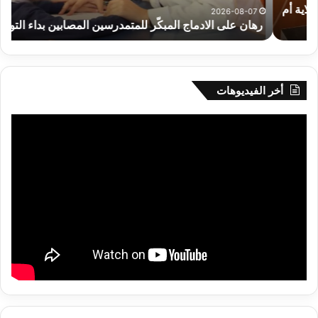
و
،الم
2026-08-07
رهان على الادماج المبكّر للمتمدرسين المصابين بداء التوحد
،
وال
الك
تح
خدم
الم
أخر الفيديوهات