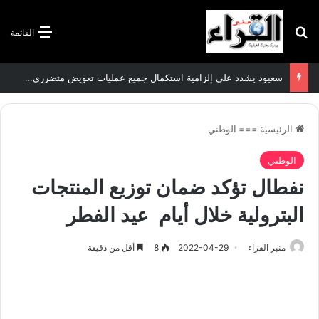
بحث عن
القائمة
سعيود يشدد على إلزامية استكمال جميع عمليات تعويض متضرري حرائق الغابات قبل نهاية شهر أوت
الرئيسية
===
الوطني
الوطني
نفطال تؤكد ضمان توزيع المنتجات
البترولية خلال أيام عيد الفطر
منبر القراء
2022-04-29
8
أقل من دقيقة