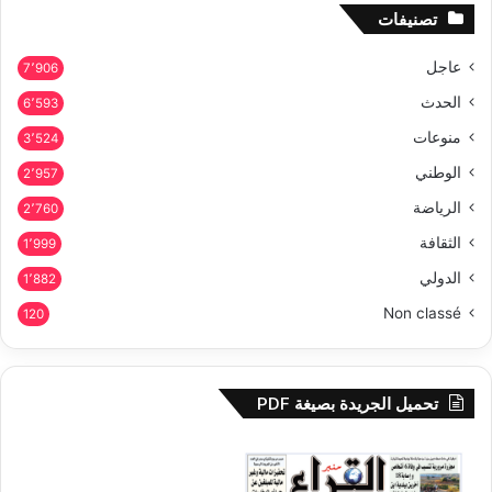
تصنيفات
عاجل
7٬906
الحدث
6٬593
منوعات
3٬524
الوطني
2٬957
الرياضة
2٬760
الثقافة
1٬999
الدولي
1٬882
Non classé
120
تحميل الجريدة بصيغة PDF