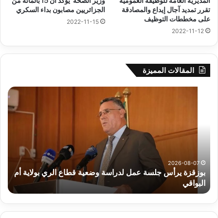
المديرية العامة للوظيفة العمومية
وزير الصحة يؤكد أن 15 بالمائة من
تقرر تمديد آجال إيداع والمصادقة
الجزائريين مصابون بداء السكري
على مخططات التوظيف
2022-11-15
2022-11-12
المقالات المميزة
بوزقزة
رها
يرأس
على
جلسة
الاد
عمل
المب
لدراسة
للم
وضعية
الم
قطاع
بداء
الري
الت
2026-08-07
بوزقزة يرأس جلسة عمل لدراسة وضعية قطاع الري بولاية أم
بولاية
البواقي
ر
أم
البواقي