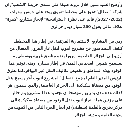
وأوضح السيد منور, خلال نزوله ضيفا على منتدى جريدة “الشعب”, ان
شركة “نفطال” تحوز على مخطط تنموي يمتد على خمس سنوات
(2022-2027), قائم على نظرة “استراتيجية” لإنجاز مشاريع “كبيرة”
بغلاف مالي يفوق 250 مليار دينار جزائري.
ومن بين المشاريع الاستثمارية المرتقبة, في إطار هذا المخطط,
كشف السيد منور عن مشروع انبوب لنقل غاز البترول المسال من
أرزيو إلى الجزائر العاصمة, مرورا بعدة مناطق غربية ووسطى, ما
سيسمح بتموين العديد من المدن في إطار مساره, ومنه, توفير هذا
الوقود بهذه المناطق و تخفيض تكاليف النقل عبر البواخر.كما تطرق
الرئيس المدير العام لمجمع “نفطال” لمشروع انبوب آخر يسمح بنقل
الوقود من مصفاة سكيكدة الى الجزائر العاصمة, والذي سيمون هو
كذلك عدة مدن يمر بها, موضحا ان تجسيد هذا المشروع يتم حاليا
على جزئين هما : انجاز انبوب نقل الوقود من مصفاة سكيكدة الى
مركز تخزين بالعلمة (سطيف) ثم انجاز الجزء الثاني من الانبوب بين
مدينة العلمة و مدينة الجزائر.