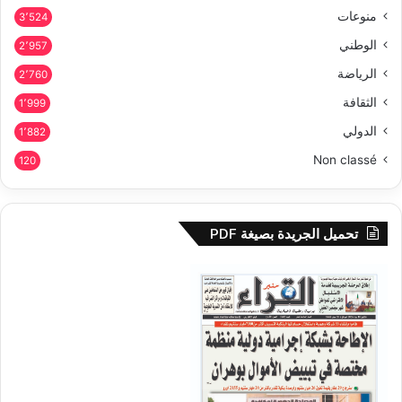
منوعات
3٬524
الوطني
2٬957
الرياضة
2٬760
الثقافة
1٬999
الدولي
1٬882
Non classé
120
تحميل الجريدة بصيغة PDF