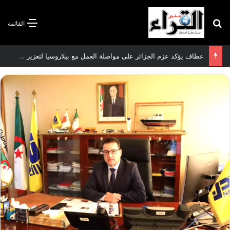
بحث عن
القائمة
سعيود يشدد على إلزامية استكمال جميع عمليات تعويض متضرري حرائق الغابات قبل نهاية شهر أوت