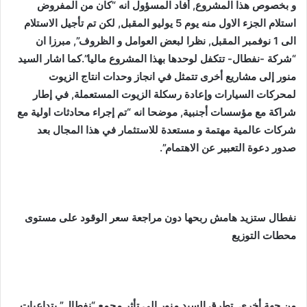
و بخصوص هذا المشروع, أفاد المسؤول انه “كان من المفروض
استلام الجزء الاول منه يوم 5 يوليو المقبل, لكن تم تأجيل الاستلام
الى 1 نوفمبر المقبل, نظرا لبعض العوامل و الظروف”, مبرزا ان
“شركة -نفطال- تتكفل لوحدها بهذا المشروع ماليا”.كما اشار السيد
منور إلى مشاريع أخرى تتمثل في انجاز وحدات انتاج الزيوت
لمحركات السيارات وإعادة رسكلة الزيوت المستعملة, في إطار
شراكة مع مؤسسات أجنبية, موضحا انه “تم إجراء محادثات اولية مع
شركات عالمية مهتمة و مستعدة للاستثمار في هذا المجال بعد
صدور دعوة التعبير عن الاهتمام”.
نفطال ستزيد هامش ربحها دون مراجعة سعر الوقود على مستوى
محطات التوزيع
من جهة أخرى, تطرق السيد منور إلى تأثر مجمع “نفطال” بتداعيات