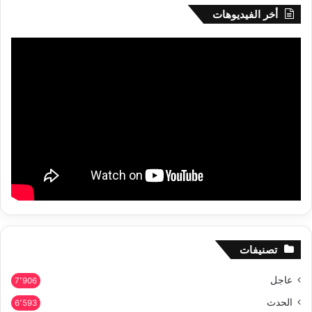
أخر الفيديوهات
تصنيفات
عاجل
7٬906
الحدث
6٬593