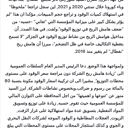
وباء كورونا خلال سنتي 2020 و 2021, اين سجل تراجعا “ملحوظا”
في استهلاك كميات الوقود و تراجع حجم المبيعات, مؤكدا ان هذا “لم
يؤثر بشكل كبير على ميزانية المؤسسة التي “تعاني” -حسبه- من
“ضعف هامش الربح في توزيع الوقود”.ولفت, في هذا الصدد, أن
مداخيل هوامش الربح من نشاط توزيع الوقود في الجزائر “لا تسمح
بتغطية التكاليف خاصة في ظل التضخم”، مبرزا أن هامش ربح
“نفطال” لم يتغير منذ 2016.
ولمواجهة هذا الوضع, دعا الرئيس المدير العام السلطات العمومية
الى “زيادة هامش ربح الشركة دون مراجعة سعر الوقود على مستوى
محطات التوزيع”, مشيرا الى ان تركيبة اسعار الوقود مكونة بنسبة 80
بالمائة من رسوم و ضرائب.وبخصوص نشاطات الشركة, ابرز السيد
منور عن “تنوعها و اهميتها” من اجل المحافظة على التوازن المالي
للمؤسسة العمومية حيث تقوم, حسبه, زيادة على توزيع وتسويق
المواد النفطية, بتسويق عدة مواد استهلاكية على غرار الزفت,
الزيوت, العجلات المطاطية و الوقود الموجه لشركات النقل البحري
و الجوي و كذلك استئجار المحلات على مستوى المحطات التي يبلغ