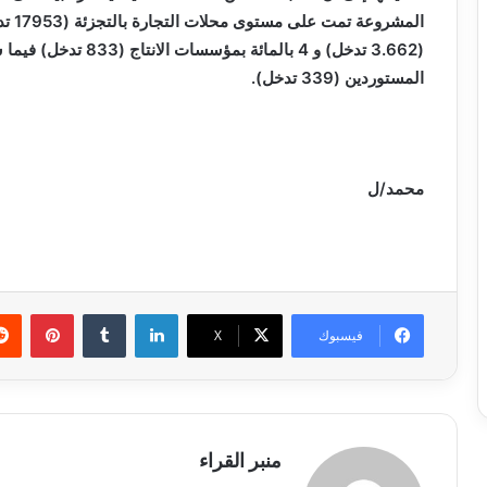
المستوردين (339 تدخل).
محمد/ل
لينكدإن
بينتي
فيسبوك
X
منبر القراء