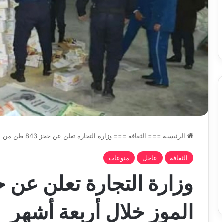
س
الدين
ب قرعة الدور التمهيدي لأبطال
2026-08-03
فدرالية
لكحل
ريقيا وكأس الكونفدرالية يوم الخميس
نادي وفاق سطيف يض
لقاهرة
الدين لكحل
ميس
اهرة
الرئيسية
===
الثقافة
===
وزارة التجارة تعلن عن حجز 843 طن من الموز خلال أربعة أشهر
الثقافة
عاجل
منوعات
الموز خلال أربعة أشهر