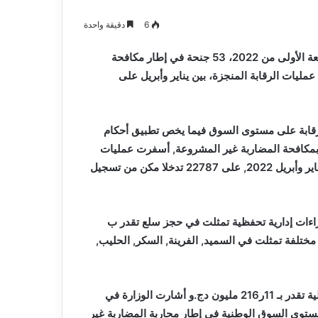
6
دقيقة واحدة
سجلت مصالح وزارة التجارة وترقية الصادرات، خلال الأشهر الأربعة الأولى من 2022، 53 جنحة في إطار مكافحة
ليات الرقابة المنجزة، بين يناير وأبريل على
الرقابة على مستوى السوق فيما يخص تطبيق أحكام
 المؤرخ في 28 ديسمبر سنة 2021, المتعلق بمكافحة المضاربة غير المشروعة, أسفرت عمليات
الرقابة المنجزة, بالتنسيق مع المصالح الأمنية, خلال الفترة بين يناير وأبريل 2022, على 22787 تدخلا مكن من تسجيل
إجراءات إدارية تحفظية تمثلت في حجز سلع تقدر ب
6ر843 طن من الموز ومواد مختلفة تمثلت في السميد, الفرينة, السكر, الحليب,
يضاف إلى ذلك 51080 لتر من زيت المائدة المدعم, بقيمة إجمالية تقدر بـ 11ر216 مليون دج.و أشارت الوزارة في
رقابية على مستوى السوق الوطنية في إطار محاربة المضاربة غير