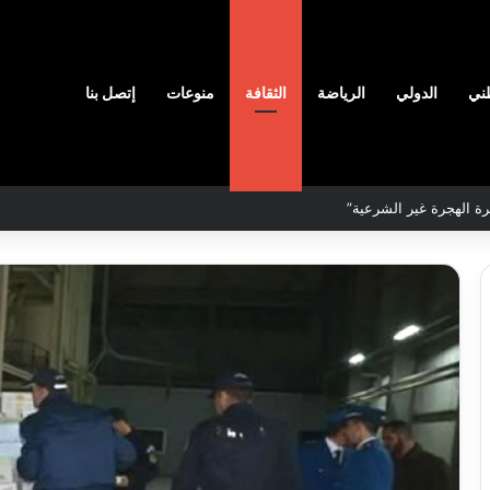
ني
الدولي
الرياضة
الثقافة
منوعات
إتصل بنا
لمحددة لسنة 2026
نادي
وفاق
سطيف
هيدي
يضم
ال
المدافع
يا
شمس
2026-08-03