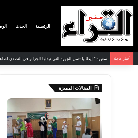
الرئيسية
الحدث
الوط
أخبار عاجلة
الاتفاقية الأممية بشأن تغير المناخ :الجزائر تودع مساهمتها الوطنية ا
المقالات المميزة
جيجل:
سحب
انطلاق
قرعة
فعاليات
الدور
المخيم
التم
الصيفي
لأبط
لفائدة
إفريق