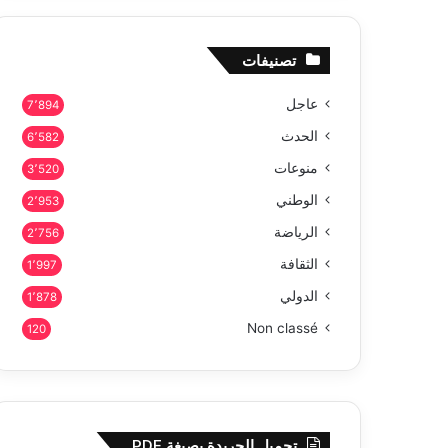
تصنيفات
عاجل
7٬894
الحدث
6٬582
منوعات
3٬520
الوطني
2٬953
الرياضة
2٬756
الثقافة
1٬997
الدولي
1٬878
Non classé
120
تحميل الجريدة بصيغة PDF