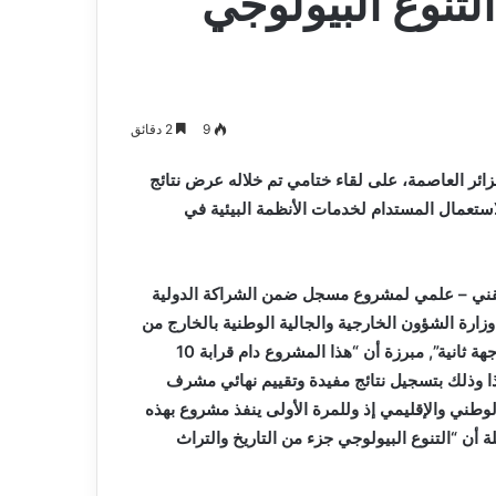
تنوع البيولوجي
9
2 دقائق
زائر العاصمة، على لقاء ختامي تم خلاله عرض نتائج
استعمال المستدام لخدمات الأنظمة البيئية في
 تقني – علمي لمشروع مسجل ضمن الشراكة الدولية
 وزارة الشؤون الخارجية والجالية الوطنية بالخارج من
جهة, وصندوق البيئة العالمي وبرنامج الأمم المتحدة الإنمائي من جهة ثانية”, مبرزة أن “هذا المشروع دام قرابة 10
ت إلى غاية يومنا هذا وذلك بتسجيل نتائج مفيدة وتقييم نهائي مشرف
وطني والإقليمي إذ وللمرة الأولى ينفذ مشروع بهذه
ة أن “التنوع البيولوجي جزء من التاريخ والتراث