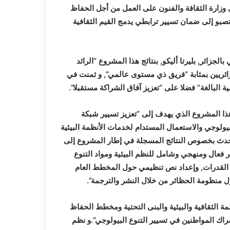
ل وزارة الثقافة والفنون على العمل من أجل الحفاظ
صبو إلى ضمان تسيير ترابطي يدمج القيم الثقافية
الجزائر, بليرتا أليكو, بنتائج هذا المشروع “الرائد
زائريين بمثابة “فريق ذي مستوى عالمي”, و ثمنت في
ة البالغة” فضلا على “تعزيز آفاق الشراكة مستقبلا”.
ذا المشروع الذي يهدف إلى “تعزيز تسيير شبكة
يولوجي والاستعمال المستدام لخدمات الأنظمة البيئية
تحدث بخصوص النتائج المسجلة في إطار المشروع إلى
 فعال ومنهجي وشامل للنظم البيئية ومواد التنوع
م القدرات, وإعداد نص تنظيمي حول المخطط العام
حول منظومة الحظائر من خلال النشر والترجمة”.
 الثقافية والبيئية والبنى التحتية ومخطط الحفاظ
راك المواطنين في تسيير التنوع البيولوجي”.و نظم