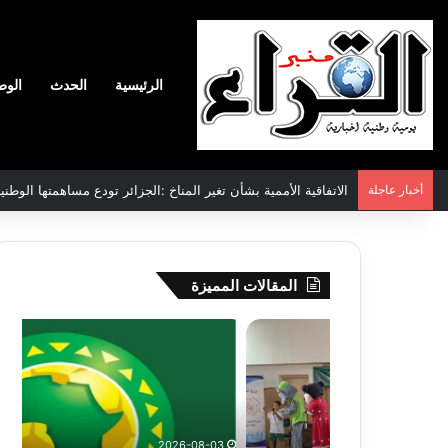
الرئيسية
الحدث
الوط
أخبار عاجلة
الاتفاقية الأممية بشأن تغير المناخ :الجزائر تودع مساهمتها الوطنية ا
المقالات المميزة
سحب
نادي
قرعة
وفاق
الدور
سطي
التمهيدي
يضم
لأبطال
المد
إفريقيا
شم
2026-08-03