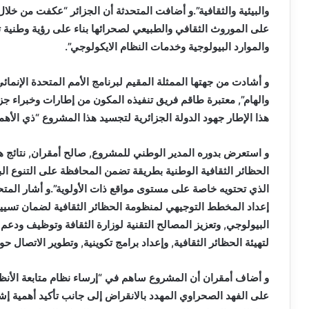
والبيئية والثقافية”.و أضافت المتحدثة أن الجزائر “عكفت من خلا
على الموروث الثقافي والطبيعي لصحرائها بناء على رؤية وطنية ت
والموارد البيولوجية وخدمات النظام الايكولوجي”.
و أشادت من جهتها الممثلة المقيم لبرنامج الأمم المتحدة الإنمائي ب
والهام”, معتبرة طاقم فريق تنفيذه المكون من إطارات وخبراء ج
هذا الإطار جهود الدولة الجزائرية لتجسيد هذا المشروع “ذي الأهمي
و استعرض بدوره المدير الوطني للمشروع, صالح أمقران, نتائج ه
الحظائر الثقافية الوطنية بطريقة تضمن المحافظة على التنوع الب
الذي تحتويه خاصة على مستوى مواقع ذات الأولوية”.و أشار الم
إعداد المخطط التوجيهي لمنظومة الحظائر الثقافية لضمان تسيير
البيولوجي, وتعزيز المصالح التقنية لوزارة الثقافة وتوظيف ودع
لتهيئة الحظائر الثقافية, وإعداد برامج تكوينية, وتطوير الاتصال 
و أضاف أمقران أن المشروع ساهم في “إرساء نظام متابعة الأنظمة
على الفهد الصحراوي المهدد بالانقراض إلى جانب تأكيد أهمية إش