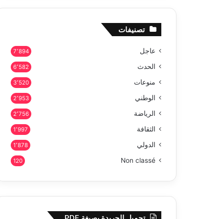
تصنيفات
عاجل
7٬894
الحدث
6٬582
منوعات
3٬520
الوطني
2٬953
الرياضة
2٬756
الثقافة
1٬997
الدولي
1٬878
Non classé
120
تحميل الجريدة بصيغة PDF