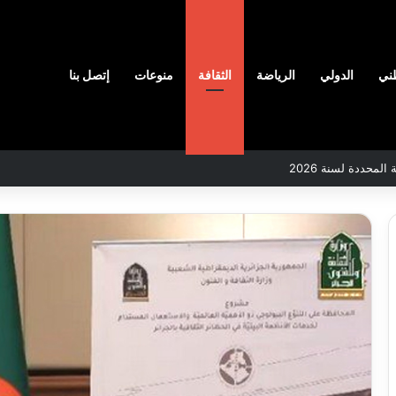
ني
الدولي
الرياضة
الثقافة
منوعات
إتصل بنا
لمحددة لسنة 2026
بلدية
أرزيو
ف
بوهران
تخصص
افع
فرق
س
لترميم