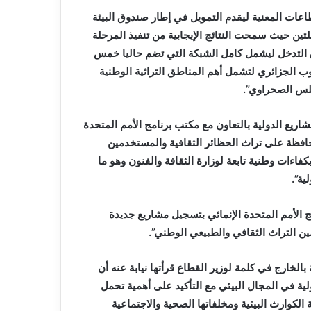
عات المعنية ليقدم التمويل في إطار صندوق البيئة
لتين حيث سمحت النتائج الإيجابية من تنفيذ المرحلة
توسع نطاق التدخل ليشمل كامل الشبكة التي تضم حاليا خمس
وق 1 مليون كلم مربع بالجنوب الجزائري لتشمل أهم المناطق التراثية الوطنية
طلس الصحراوي”.
ريع الدولية بالتعاون مع مكتب برنامج الأمم المتحدة
حافظة على تراث الحظائر الثقافية والمستخدمين
فاءات وطنية تابعة لوزارة الثقافة والفنون وهو ما
ية”.
 الأمم المتحدة الإنمائي بتسجيل مشاريع جديدة
ين التراث الثقافي والطبيعي الوطني”.
بالخارج في كلمة لوزير القطاع قرأتها نيابة عنه أن
ولية في المجال البيئي مع التأكيد على أهمية تحمل
 الكوارث البيئية ومخلفاتها الصحية والاجتماعية