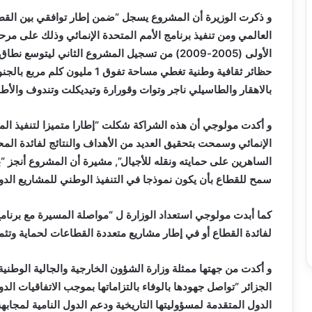
و ذكرت الوزيرة أن المشروع يسجل “ضمن إطار توافقي بين القطا
العالمي ومن تنفيذ برنامج الأمم المتحدة الإنمائي وذلك على مرح
الأولى (2005-2009) من تسجيل المشروع الثاني لي
حظائر ثقافية وطنية تغطي مساحة تف
بالاهقار والطاسيلي ناجر وتوات وقورارة وتيديكلت وتندوف والأ
و أكدت مولوجي أن هذه الشراكة شكلت “إطارا متميزا لتنفيذ المشا
الإنمائي وسمحت بتحقيق العديد من الأهداف والنتائج لفائدة الم
الساهرين على حمايته ونقله للأجيال”, مشيرة أن المشروع أنجز “بك
سمح للقطاع بأن يكون نموذجا في التنفيذ الوطني للمشاريع الدول
كما أبدت مولوجي استعداد الوزارة ل “مواصلة المسيرة مع برنامج
لفائدة القطاع أو في إطار مشاريع متعددة القطاعات لحماية وتثم
و أكدت من جهتها ممثلة وزارة الشؤون الخارجية والجالية الوطنية 
الجزائر “تواصل جهودها بالوفاء بالتزاماتها بموجب الاتفاقيات الد
الدول المتقدمة لمسؤوليتها التاريخية ودعم الدول النامية لمجابهة