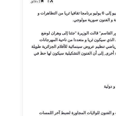
8
2 دقائق
ستشهد ألعاب البحر الأبيض المتوسط المقررة بوهران من 25 يونيو إلى 6 يوليو برنامجا ثقافيا ثريا من التظاهرات و
ة و الفنون صورية مولوجي.
 القاسم” قالت الوزيرة “جئنا إلى وهران لوضع
 الذي سيكون ثريا و متعددا من ناحية المهرجانات
رياضي تنظيم عروض سينمائية للأفلام الجزائرية طويلة
 أخرى, إلى أن الفنون التشكيلية سيكون لها حظ في
 دولية
و الفنون للولايات المجاورة لضبط آخر اللمسات