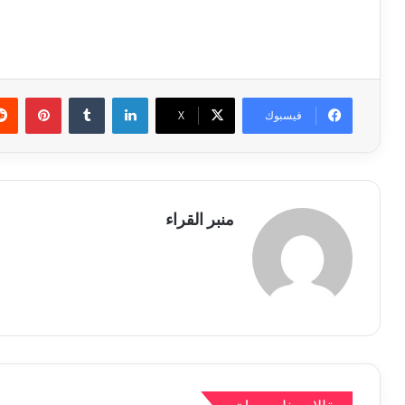
لينكدإن
بينتي
فيسبوك
X
منبر القراء