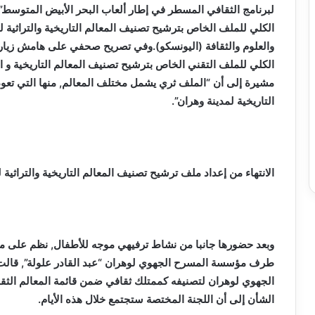
لبرنامج الثقافي المسطر في إطار ألعاب البحر الأبيض المتوسط”.
الكلي للملف الخاص بترشيح تصنيف المعالم التاريخية والتراثية لم
والعلوم والثقافة (اليونسكو).وفي تصريح صحفي على هامش زيارتها 
الكلي للملف التقني الخاص بترشيح تصنيف المعالم التاريخية و ال
مشيرة إلى أن “الملف ثري يشمل مختلف المعالم, منها التي تعود
التاريخية لمدينة وهران”.
الانتهاء من إعداد ملف ترشيح تصنيف المعالم التاريخية والتراثية 
وبعد حضورها جانبا من نشاط ترفيهي موجه للأطفال, نظم على م
طرف مؤسسة المسرح الجهوي لوهران “عبد القادر علولة”, قالت
الجهوي لوهران لتصنيفه كممتلك ثقافي ضمن قائمة المعالم الث
الشأن إلى أن اللجنة المختصة ستجتمع خلال هذه الأيام.