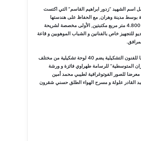
ل اسم الشهيد “زدور ابراهيم القاسم” التي اكتست
ائنة بوسط مدينة وهران, مع الحفاظ على هندستها
المعمارية الأصلية.ويضم هذا الصرح الثقافي المتربع على مساحة 4.800 متر مربع مكتبتين, الأولى مخصصة لشريحة
400 مقعد و أخرى لـ150 مقعدا و استوديو للتجهيز خاص بالفنانين و الشباب الموهوبين و قاعة
مرافق.
وبرواق العرض لهذا المرفق الثقافي, زارت الوزيرة معرضا جماعيا للفنون التشكيلية يضم 40 لوحة تشكيلية من مختلف
ل موضوع “وهران المتوسطية” للرسامة طهراوي فائزة و ورشة
معرضا للصور الفوتوغرافية لطيبي محمد أمين
بد القادر علولة و مسرح الهواء الطلق حسني شقرون