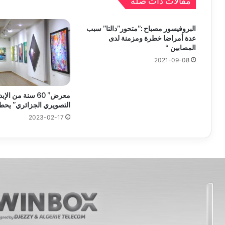
مقالات ذات صلة
البروفيسور مصباح :”متحور”دالتا” سبب
عدة أمراضا خطرة ومزمنة لدى
المصابين “
2021-09-08
معرض” 60 سنة من ا
التصويري الجزائري” يحط 
2023-02-17