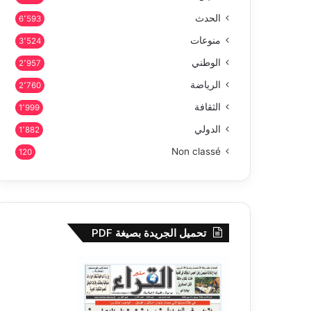
الحدث
6٬593
منوعات
3٬524
الوطني
2٬957
الرياضة
2٬760
الثقافة
1٬999
الدولي
1٬882
Non classé
120
تحميل الجريدة بصيغة PDF