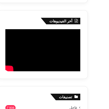
أخر الفيديوهات
تصنيفات
عاجل
7٬906