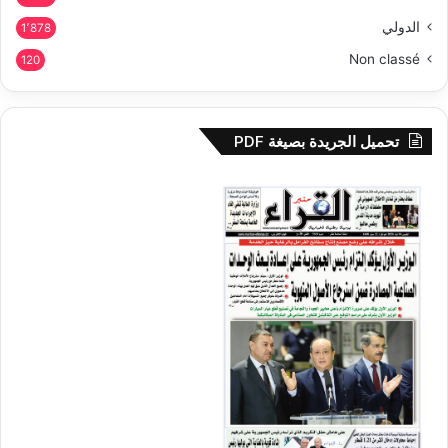
الدولي
1٬878
Non classé
120
تحميل الجريدة بصيغة PDF