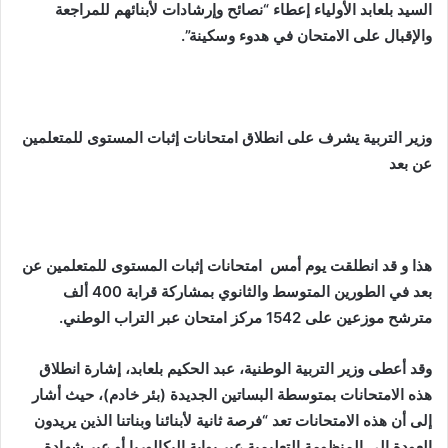
السيد بلعابد الأولياء إعطاء “نصائح وإرشادات لأبنائهم للمراجعة
والإقبال على الامتحان في هدوء وسكينة”.
وزير التربية يشرف على
انطلاق امتحانات إثبات المستوى للمتعلمين
عن بعد
هذا و قد
انطلقت يوم أمس امتحانات إثبات المستوى للمتعلمين عن
بعد في الطورين المتوسط والثانوي بمشاركة قرابة 400 ألف
مترشح موزعين على 1542 مركز امتحان عبر التراب الوطني.
وقد أعطى وزير التربية الوطنية، عبد الحكيم بلعابد، إشارة انطلاق
هذه الامتحانات بمتوسطة البساتين الجديدة (بئر خادم)، حيث أشار
إلى أن هذه الامتحانات تعد “فرصة ثانية لأبنائنا وبناتنا الذين يريدون
العودة إلى المنظومة التعليمية عبر بوابة البكالوريا أو عبر شهادة