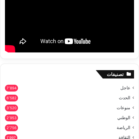
تصنيفات
عاجل
7٬894
الحدث
6٬582
منوعات
3٬520
الوطني
2٬953
الرياضة
2٬756
الثقافة
1٬997