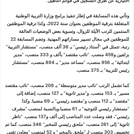
اختيارية عن طرق التسجيل في قوائم التأهيل.
وتأتي هذه المسابقة في إطار تنفيذ برامج وزارة التربية الوطنية
المتعلقة بترقية الموظفين بعنوان سنة 2022، وكذا ترقية الموظفين
المنتمين للرتب الآيلة للزوال، وتسوية بعض الوضعيات العالقة
للموظفين في مجال تسيير مساراتهم المهنية. وتضم المسابقة 22
رتبة، تتمثل في “أستاذ رئيسي” بـ 36 ألف منصب، “مستشار التربية”
بزلفين و459 منصب. “نائب مقتصد” بألف و ‫333 منصب، “مدير
ابتدائية” بـ 956 منصب، “مساعد مدير” بـ 894 منصب، “مستشار
رئيس للتربية” بـ 375 منصب.
كما تشمل الرتب “نائب مدير متوسطة” بـ 209 منصب، “نائب مقتصد
مسير” بـ 153 منصب. و”مدير ثانوية” بـ 127 منصب، إضافة إلى
“مقتصد” بـ 112 منصب و”مقتصد رئيسي” بـ 69 منصبا. وكذا
“مستشار رئيسي للتوجيه” بـ 61 منصبا.وبالنسبة لمنصب “مشرف
رئيسي”،‫ فقد وصلت عدد المناصب إلى ألف و137 منصب. “ناظر
ثانوية” إلى 261 منصب، “ملحق رئيسي للمخبر” 346 منصب. كما تم
تخصيص 303 منصب لـ “ملحق بالمخبر” و 52 لمنصب “معاون تقني