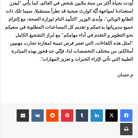
أودت بحياة أكثر من ستة ملايين شخص في العالم، كما يأتي “ليعزز
استعدادنا لمواجهة أيّة كوارث صحية قد تطرأ مستقبلا، سيما تلك ذات
الطابع الوبائي”، وأبدى الوزير “التأييد التام لوزارة الصحة، مع إلتزام
جميع مديرياتها بدعمكم و تقديم كل المساعدات المطلوبة في سعيكم
نحو التطوير و التقدم في أداء مهامكم” مع ابراز التشجيع الكامل
“لمثل هذه اللقاءات، التي تعتبر فرص ثمينة لمقارنة تجارب مهنيين
أمثالكم، من مختلف التخصصات لذا، فإنّي جد فخور بهذه المبادرة
الطيبة التي تأتي لإثراء الخبرات و تعزيز المهارات”.
م.حسان
لينكدإن
بينتيريست
مشاركة عبر البريد
طباعة