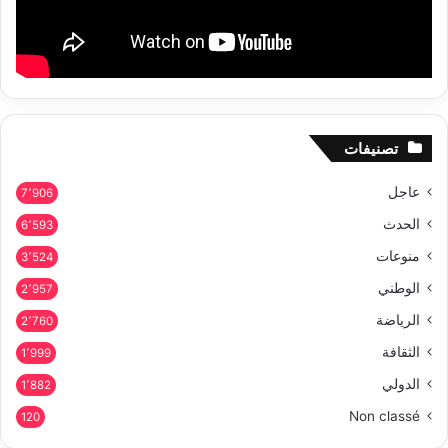
تصنيفات
عاجل
7٬906
الحدث
6٬593
منوعات
3٬524
الوطني
2٬957
الرياضة
2٬760
الثقافة
1٬999
الدولي
1٬882
Non classé
120