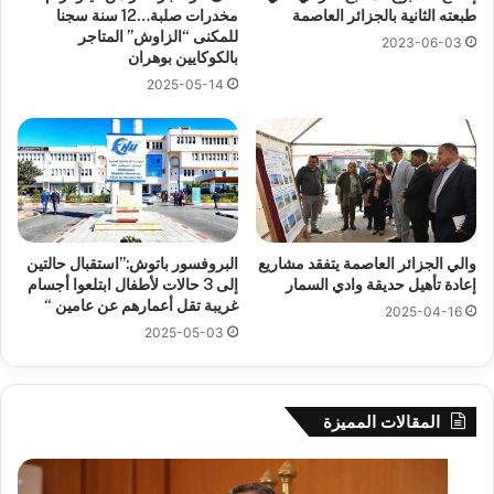
طبعته الثانية بالجزائر العاصمة
مخدرات صلبة…12 سنة سجنا
للمكنى “الزاوش” المتاجر
2023-06-03
بالكوكايين بوهران
2025-05-14
والي الجزائر العاصمة يتفقد مشاريع
البروفسور باتوش:”استقبال حالتين
إعادة تأهيل حديقة وادي السمار
إلى 3 حالات لأطفال ابتلعوا أجسام
غريبة تقل أعمارهم عن عامين “
2025-04-16
2025-05-03
المقالات المميزة
بوزقزة
رها
يرأس
على