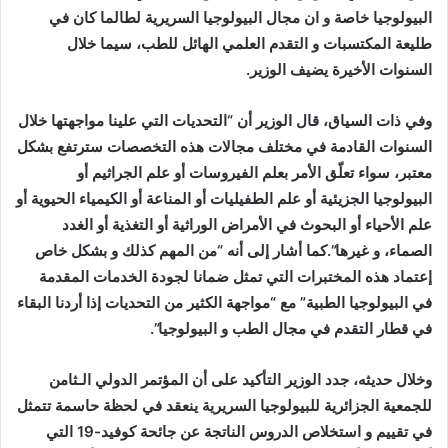
البيولوجيا خاصة و ان مجال البيولوجيا السريرية لطالما كان في
طليعة المكتسبات و التقدم العلمي الهائل للطب، سيما خلال
السنوات الأخيرة يضيف الوزير.
وفي ذات السياق، قال الوزير أن “التحديات التي علينا مواجهتها خلال
السنوات القادمة في مختلف مجالات هذه التخصصات سترتفع بشكل
معتبر، سواء تعلّق الأمر بعلم الفيروسات أو علم الجراثيم أو
البيولوجيا الجزيئية أو علم الطفيليات أو المناعة أو الكيمياء الحيوية أو
علم الأحياء أو البحوث في الأمراض الوراثية أو التغذية أو الغدد
الصماء، و غيرها”.كما أشار إلى أنه “من المهم كذلك و بشكل خاص
إعتماد هذه المختبرات التي تمثل ضمانا لجودة الخدمات المقدمة
في البيولوجيا الطبية” مع “مواجهة الكثير من التحديات إذا أردنا البقاء
في قطار التقدم في مجال الطب و البيولوجيا”.
وخلال حديثه، جدد الوزير التأكيد على أن المؤتمر الدولي الـثامن
للجمعية الجزائرية للبيولوجيا السريرية ينعقد في لحظة حاسمة تتمثل
في تقييم و استخلاص الدروس الناتجة عن جائحة كوفيد-19 التي