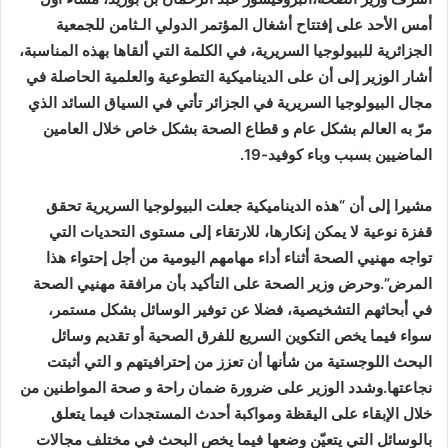
أمس الأحد على إفتتاح أشغال المؤتمر الدولي الـثامن للجمعية
الجزائرية للبيولوجيا السريرية، في الكلمة التي ألقاها بهذه المناسبة،
أشار الوزير إلى أن على الديناميكية التطوعية والعلمية الحاصلة في
مجال البيولوجيا السريرية في الجزائر تأتي في السياق السائد الذي
مرّ به العالم بشكل عام و قطاع الصحة بشكل خاص خلال العامين
الماضيين بسبب وباء كوفيد-19.
مشيرا إلى أن “هذه الديناميكية جعلت البيولوجيا السريرية تحقق
قفزة نوعية لا يمكن إنكارها، للارتقاء إلى مستوى التحديات التي
تواجه مهنيي الصحة أثناء أداء مهامهم اليومية من أجل إحتواء هذا
المرض”.وحرض وزير الصحة على التأكيد بأن مرافقة مهنيي الصحة
في أبحاثهم التشخيصية، فضلا عن توفير الوسائل بشكل مستمر،
سواء فيما يخص التكوين السريع للفرق الصحية أو تقديم وسائل
البحث اللوجستية من شأنها أن تعزز من إحترافيتهم و التي أثبتت
نجاعتها.وشدد الوزير على ضرورة ضمان راحة و صحة المواطنين من
خلال الإبقاء على اليقظة ومواكبة أحدث المستجدات فيما يتعلق
بالوسائل التي يتعيّن وضعها فيما يخص البحث في مختلف مجالات