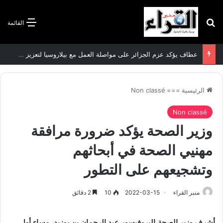
بحث عن
القائمة
سعيود يشدد على إلزامية استكمال جميع عمليات تعويض متضرري حرائق الغابات قبل نهاية شهر أوت
الرئيسية
===
Non classé
Non classé
وزير الصحة يؤكد ضرورة مرافقة
مهنيي الصحة في أبحاثهم
وتشجيعهم على التطور
منبر القراء
2022-03-15
10
2 دقائق
أشرف وزير الصحة،البروفيسور عبد الرحمان بن بوزيد، مساء أول