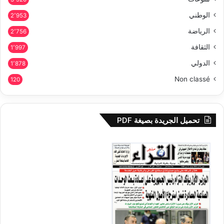
الوطني
2٬953
الرياضة
2٬756
الثقافة
1٬997
الدولي
1٬878
Non classé
120
تحميل الجريدة بصيغة PDF