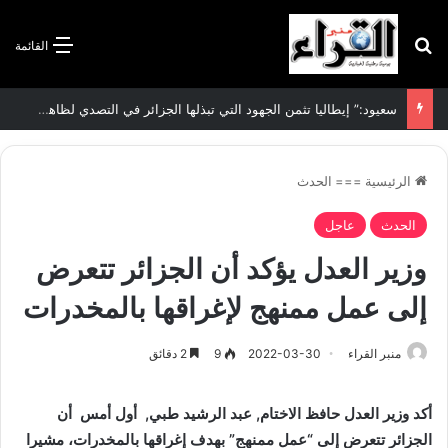
بحث عن
القائمة
سعيود:” إيطاليا تثمن الجهود التي تبذلها الجزائر في التصدي لظاهرة الهجرة غير الشرعية”
الرئيسية
===
الحدث
الحدث
عاجل
وزير العدل يؤكد أن الجزائر تتعرض
إلى عمل ممنهج لإغراقها بالمخدرات
منبر القراء
2022-03-30
9
2 دقائق
أكد وزير العدل حافظ الاختام, عبد الرشيد طبي,
أول أمس أن
الجزائر تتعرض إلى “عمل ممنهج” بهدف إغراقها بالمخدرات، مشيرا