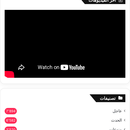
أخر الفيديوهات
تصنيفات
عاجل
7٬894
الحدث
6٬582
منوعات
3٬520