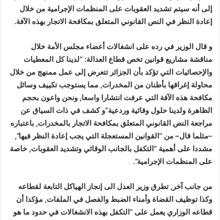
إلى أنه سيتم تشديد العقوبات على المنظمات الإجرامية من خلال
إعادة النظر في النص القانوني المتعلق بمكافحة الاتجار بهذه الآفة.
و قال الوزير في رده على انشغالات أعضاء مجلس الأمة خلال
مناقشة مشاريع قوانين تخص قطاع العدالة: “لدينا كل المعطيات
والإحصائيات التي تؤكد بأن الجزائر تتعرض إلى عمل ممنهج من خلال
محاولة إغراقها بأطنان من المخدرات, مما يستوجب تكييف وسائل
مكافحة هذه الآفة التي عرفت انتشارا واسعا, ونحن واعون بحجم
الظاهرة ولدينا حلول وقائية وردعية”و كشف في ذات السياق عن
مراجعة النص القانوني المتعلق بمكافحة الاتجار بالمخدرات, باعتباره
–مثلما قال– من “القوانين المستعجلة التي يجب إعادة النظر فيها”,
مشددا على أهمية “التكفل بالجانب الوقائي وتشديد العقوبات, خاصة
على المنظمات الإجرامية”.
من جانب آخر, تطرق وزير العدل الى إنجاز الهياكل التابعة لقطاعه
وكذا توظيف القضاة وأمناء الضبط والفصل في الملفات, مؤكدا أن
قطاعه الوزاري يعمل على “التكفل بهذه الانشغالات في حدود ما هو