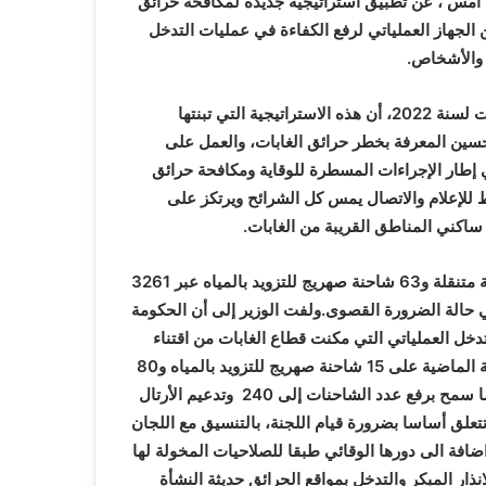
م أمس ، عن تطبيق استراتيجية جديدة لمكافحة حرائق
ن الجهاز العملياتي لرفع الكفاءة في عمليات التدخل
ت والأشخاص.
وأوضح الوزير، خلال اجتماع لتنصيب اللجنة الوطنية لحماية الغابات لسنة 2022، أن هذه الاستراتيجية التي تبنتها
اور أساسية، تتعلق بتحسين المعرفة بخطر حرائق الغابات، والعمل على
 إطار الإجراءات المسطرة للوقاية ومكافحة حرائق
ط للإعلام والاتصال يمس كل الشرائح ويرتكز على
ساكني المناطق القريبة من الغابات.
كما تم وضع جهاز عملياتي متكون من 401 برج مراقبة و513 فرقة متنقلة و63 شاحنة صهريج للتزويد بالمياه عبر 3261
اد 9481 عون قابل للتجنيد في حالة الضرورة القصوى.ولفت الوزير إلى أن الحكومة
تدخل العملياتي التي مكنت قطاع الغابات من اقتناء
وسائل إضافية للوقاية والتدخل.وتحصلت إدارة الغابات نهاية السنة الماضية على 15 شاحنة صهريج للتزويد بالمياه و80
شاحنة من الوزن الخفيف المخصصة لمكافحة حرائق الغابات، مما سمح برفع عدد الشاحنات إلى 240 وتدعيم الأرتال
التدابير تتعلق أساسا بضرورة قيام اللجنة، بالتنسيق مع اللجان
 اضافة الى دورها الوقائي طبقا للصلاحيات المخولة لها
ذار المبكر والتدخل بمواقع الحرائق حديثة النشأة