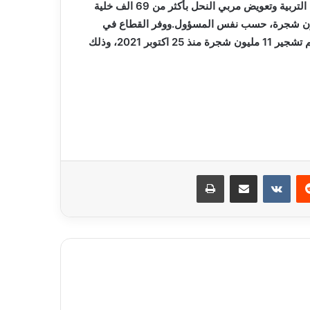
رأس.كما تم تعويض مربي الدواجن بالمدخلات البيولوجية ومعدات التربية وتعويض مربي النحل بأكثر من 69 الف خلية
ليون شجرة، حسب نفس المسؤول.ووفر القطاع في
مجال تأهيل الغطاء الغابي حوالي 20 مليون شجرة غابية، حيث تم تشجير 11 مليون شجرة منذ 25 اكتوبر 2021، وذلك
ريست
مشاركة عبر البريد
طباعة