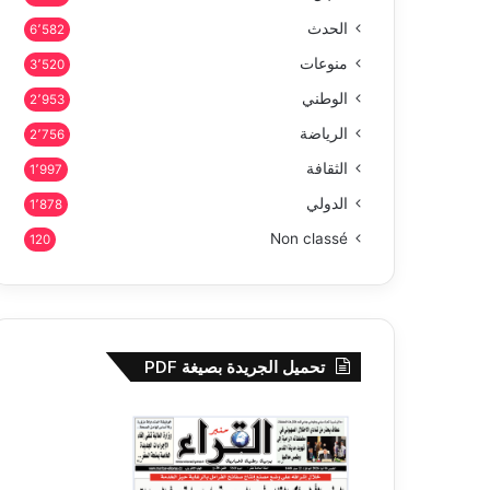
الحدث
6٬582
منوعات
3٬520
الوطني
2٬953
الرياضة
2٬756
الثقافة
1٬997
الدولي
1٬878
Non classé
120
تحميل الجريدة بصيغة PDF