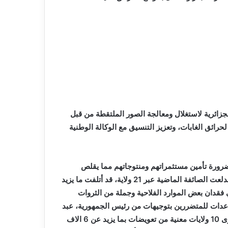
لجزائرية لاستغلال ومعالجة الصور الملتقطة من قبل
حرائق الغابات، وتعزيز التنسيق مع الوكالة الوطنية
رورة تأمين مستثمراتهم ومنتوجاتهم مما يقلص
العبء على الدولة في حالة حوادث مماثلة.وكانت الحرائق التي اندلعت الصائفة الماضية عبر 21 ولاية، قد أتلفت ما يزيد
ي فقدان بعض الموارد الفلاحية وجملة من الثروات
ساعدات للمتضررين بتوجيهات من رئيس الجمهورية، عبد
المجيد تبون، حيث استفاد 1200 مربي ماشية متضرر على مستوى 10 ولايات معنية من تعويضات بما يزيد عن 6 الاف