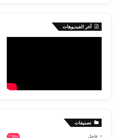
أخر الفيديوهات
تصنيفات
عاجل
7٬894