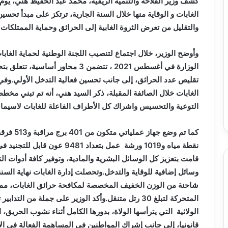
كشف وزير الفلاحة والتنمية الريفية، محمد عبد الحفيظ هني، يو
الغابات و الوقاية منها خلال السنة الجارية، ترتكز على مبدأ تحسي
والتقليل من تعرض الثروة الغابية إلى الحرائق وحماية الممتلكا
الوزارة في أغسطس 2021 ، تتضمن 3 مح
تقليص عدد الحرائق، إلى جانب تحسين فعالية التدخل الأولي.وفي
الغابات خلال الصائفة المقبلة، ذكر السيد هني، أنه تم تبني مخط
التوعية والتحسيس واشراك كل الأطراف الفاعلة للغابات لاسيما 
نقطة مياه و1019 ورشة عمل بتعد
قامت بتعزيز كل الوسائل البشرية والمادية، وتوفير كافة أدوات ال
المتحركة لتبلغ 30 رتل متنقل.وأكد الوزير على جملة من 
الولائية التي يترأسها الولاة، بدورها الكامل أثناء نشوب الحريق،
قانونيا، إلى جانب إشراك المواطنين في المساهمة الفعالة في الان