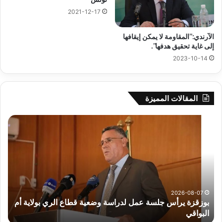
2021-12-17
الآرندي:”المقاومة لا يمكن إيقافها
إلى غاية تحقيق هدفها”.
2023-10-14
المقالات المميزة
بوزقزة
رها
يرأس
على
جلسة
الاد
عمل
المب
لدراسة
للم
وضعية
الم
قطاع
بداء
الري
الت
2026-08-07
بوزقزة يرأس جلسة عمل لدراسة وضعية قطاع الري بولاية أم
بولاية
البواقي
ر
أم