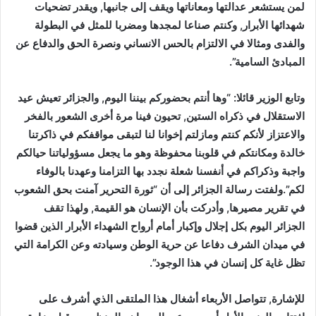
لمن يستشعر عدالتها ومعاناتها ويقف إلى جانبها, ويقدر تضحيات
شهدائها الأبرار, وكنتم صناعا لمجدها ومضربا للمثل في البطولة
والفدى ومثالا في الالتزام بالحس الانساني ونصرة الحق والدفاع عن
المبادئ السامية”.
وتابع الوزير قائلا: “وها أنتم بحضوركم بيننا اليوم, والجزائر تعيش عيد
الاستقلال في ذكراه الستين, تحيون فينا مرة أخرى الشعور بالفخر
والاعتزاز لأنكم كنتم ومازلتم إخوانا لنا لتبقى مواقفكم في ذاكرتنا
خالدة ومكانتكم في قلوبنا محفوظة وهو ما يجعل مسؤولياتنا حيالكم
واجبة وذكراكم في أنفسنا شعلة نجدد بها التزامنا وعهدنا بالوفاء
لكم”.ولفتت رسالة الجزائر إلى أن “ثورة التحرير آمنت بحق الشعوب
في تقرير مصيرها, وأدركت بأن الإنسان هو القيمة, ولهذا تقف
الجزائر اليوم بكل إجلال وإكبار أمام أرواح الشهداء الأبرار الذين قضوا
في ميدان الشرف دفاعا عن حرية الوطن وسيادته وعن الكرامة التي
تظل غاية كل إنسان في هذا الوجود”.
للإشارة, تتواصل الأربعاء أشغال هذا الملتقى الذي أشرف على