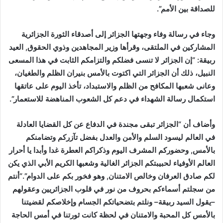
للصداقة بين الأمم”.
وجاء في رسالة وفاء وجهتها الجزائر إلى أصدقاء الثورة الجزائرية
المشاركين في الملتقى، وقرأها وزير المجاهدين وذوي الحقوق, العيد
ربيقة: “إن الجزائر لا تنسى فضلكم والتزامكم الثابت في هذا المسعى
النبيل، ذلك أن الجزائر التي اكتوت بالأمس بنيران الظلم والطغيان،
وعانى شعبها المكافح من الظلم والاستبداد، تأخذ اليوم على عاتقها
استكمال رسالة الشهداء في دعم كل الشعوب المناهضة للاستعمار”.
وأضاف أن “الجزائر تبقى مجندة في الدفاع عن كل القضايا العادلة
في العالم ليسود السلم والأمن والعدل بفضل تآزركم وتضامنكم
بالأمس, وحضوركم المشرف اليوم وذكراكم العطرة غدا وأبدا يا أحرار
العالم الأوفياء لحبيبتكم الجزائر الغالية وشعبها الكريم الأبي الذي يكن
لكم صادق العرفان وخالص الامتنان, وهو فخور بكم على الدوام”.“أنتم
من سجلتم أسماءكم بحروف من نور في قلوب الجزائريين وعقولهم
–يقول السيد ربيقة– ونلتم بتضحياتكم الجسام وإخلاصكم لقضيتنا
بالأمس كل المحبة والامتنان في لحظة كانت ثورتنا في أمس الحاجة