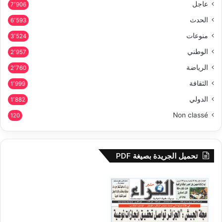
عاجل
7٬906
الحدث
6٬593
منوعات
3٬524
الوطني
2٬957
الرياضة
2٬760
الثقافة
1٬999
الدولي
1٬882
Non classé
120
تحميل الجريدة بصيغة PDF