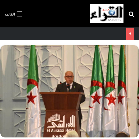
بحث عن
القائمة
سعيود يشدد على إلزامية استكمال جميع عمليات تعويض متضرري حرائق الغابات قبل نهاية شهر أوت