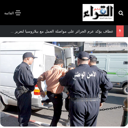
بحث عن
القائمة
سعيود يشدد على إلزامية استكمال جميع عمليات تعويض متضرري حرائق الغابات قبل نهاية شهر أوت