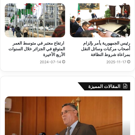
رئيس الجمهورية يأمر بإلزام
ارتفاع معتبر في متوسط العمر
أصحاب مركبات وسائل النقل
المتوقع في الجزائر خلال السنوات
بمراعاة شروط النظافة
الأربع الأخيرة
2024-07-14
2025-11-17
المقالات المميزة
بوزقزة
رها
يرأس
على
جلسة
الاد
عمل
المب
لدراسة
للم
وضعية
الم