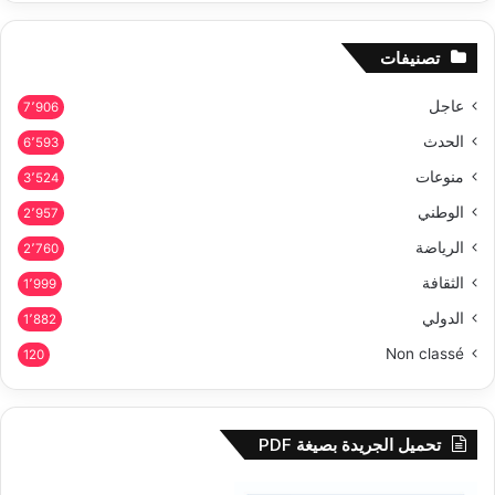
تصنيفات
عاجل
7٬906
الحدث
6٬593
منوعات
3٬524
الوطني
2٬957
الرياضة
2٬760
الثقافة
1٬999
الدولي
1٬882
Non classé
120
تحميل الجريدة بصيغة PDF