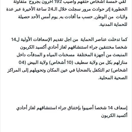
لقي خمسة أشخاص حتفهم وأصيب 192 آخرون بجروح متفاوتة
الخطورة إثر حوادث مرور سجلت خلال الـ24 ساعة الأخيرة عبر عدة
ولايات من الوطن, حسب ما أفادت به, يوم أمس الأحد حصيلة
للحماية المدنية.
كما تدخلت عناصر الحماية من اجل تقديم الإسعافات الأولية ل14
شخصا مختنقين جراء استنشاقهم لغاز أحادي أكسيد الكربون
المنبعث من أجهزة المختلفة مسخنات المياه و المدفآت داخل
منازلهم بكل من ولاية سطيف (10 أشخاص) ولاية البيض (04
اشخاص) تم التكفل بالضحايا في عين المكان وتحويلهم إلى المراكز
الصحية المحلية.
إسعاف 14 شخصا أصيبوا بإختناق جراء استنشاقهم لغاز أحادي
أكسيد الكربون