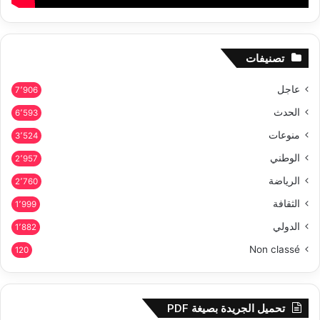
تصنيفات
عاجل
7٬906
الحدث
6٬593
منوعات
3٬524
الوطني
2٬957
الرياضة
2٬760
الثقافة
1٬999
الدولي
1٬882
Non classé
120
تحميل الجريدة بصيغة PDF