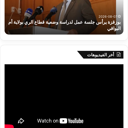
وضعية
الم
قطاع
بداء
الري
الت
2026-08-07
بوزقزة يرأس جلسة عمل لدراسة وضعية قطاع الري بولاية أم
بولاية
البواقي
ر
أم
البواقي
أخر الفيديوهات