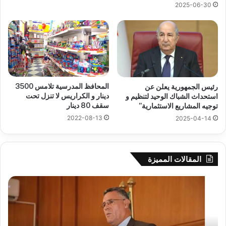
2025-06-30
المحافظ المدرسية تلامس 3500
رئيس الجمهورية يعلن عن
دينار و الكراريس لا تنزل تحت
استحداث الشباك الوحيد لتنظيم و
سقف 80 دينار
توجيه المشاريع الاستثمارية”
2022-08-13
2025-04-14
المقالات المميزة
بوزقزة
رها
يرأس
على
جلسة
الاد
عمل
المب
لدراسة
للم