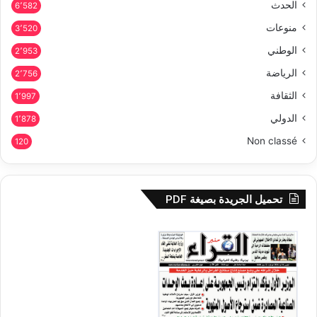
الحدث
6٬582
منوعات
3٬520
الوطني
2٬953
الرياضة
2٬756
الثقافة
1٬997
الدولي
1٬878
Non classé
120
تحميل الجريدة بصيغة PDF