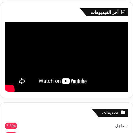
أخر الفيديوهات
تصنيفات
عاجل
7٬894