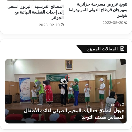
تتويج عروض مسرحية جزائرية
المصالح الفرنسية “البربوز” تسعى
بمهرجان قرطاج الدولي للمونودراما
إلى إحداث القطيعة النهائية مع
بتونس
الجزائر
2022-05-20
2023-02-10
المقالات المميزة
جيجل:
سح
انطلاق
قرع
فعاليات
الد
المخيم
الت
الصيفي
لأب
لفائدة
إفري
الأطفال
وك
المصابين
الك
2026-08-03
جيجل: انطلاق فعاليات المخيم الصيفي لفائدة الأطفال
س
بطيف
يوم
المصابين بطيف التوحد
ي
التوحد
الخ
بال