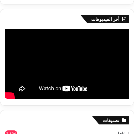
أخر الفيديوهات
تصنيفات
عاجل
7٬894