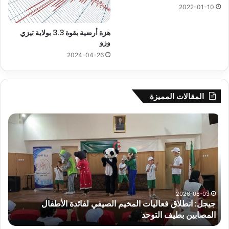
2022-01-10
هزة أرضية بقوة 3.3 بولاية تيزي
وزو
2024-04-26
المقالات المميزة
جيجل:
سح
انطلاق
قرع
فعاليات
الد
المخيم
الت
الصيفي
لأب
لفائدة
إفري
الأطفال
وك
المصابين
الك
2026-08-03
جيجل: انطلاق فعاليات المخيم الصيفي لفائدة الأطفال
س
بطيف
يوم
المصابين بطيف التوحد
ي
التوحد
الخ
بال