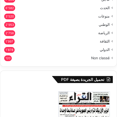
الحدث
6٬582
منوعات
3٬520
الوطني
2٬953
الرياضة
2٬756
الثقافة
1٬997
الدولي
1٬878
Non classé
120
تحميل الجريدة بصيغة PDF