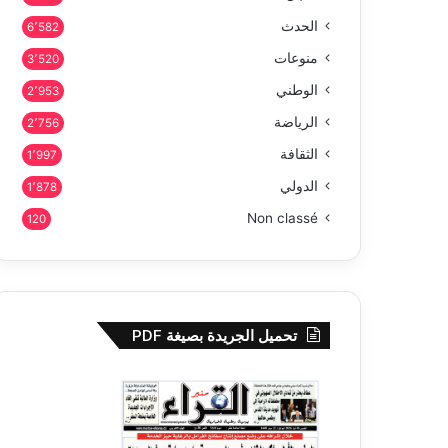
الحدث
6٬582
منوعات
3٬520
الوطني
2٬953
الرياضة
2٬756
الثقافة
1٬997
الدولي
1٬878
Non classé
120
تحميل الجريدة بصيغة PDF