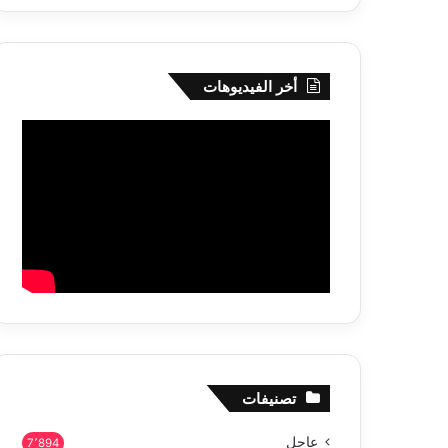
أخر الفيديوهات
تصنيفات
عاجل
7٬894