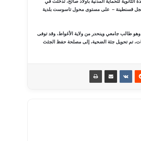
 الثانوية للحماية المدنية بأولاد صالح، تدخلت في
– خط جيجل قسنطينة – على مستوى محول تاسوست بلدية
ن أن الضحية من جنس ذكر ويبلغ من العمر 22 سنة، وهو طالب جامعي وينحدر من ولاية الأغواط، وقد توفى
ءات، تم تحويل جثة الضحية، إلى مصلحة حفظ الجثث
ريست
مشاركة عبر البريد
طباعة