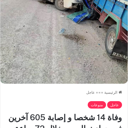
الرئيسية
===
عاجل
عاجل
منوعات
وفاة 14 شخصا و إصابة 605 آخرين