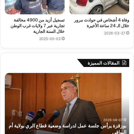
وفاة 4 أشخاص في حوادث مرور
تسجيل أزيد من 4900 مخالفة
خلال الـ 24 ساعة الأخيرة
تجارية عبر 7 ولايات غرب الوطن
خلال السنة الجارية
2026-03-27
2025-05-03
المقالات المميزة
رهان
وال
على
سي
الادماج
بلع
المبكّر
يؤك
للمتمدرسين
جاه
المصابين
الق
بداء
وبر
التوحد
الس
و
،الم
2026-08-07
رهان على الادماج المبكّر للمتمدرسين المصابين بداء التوحد
،
وال