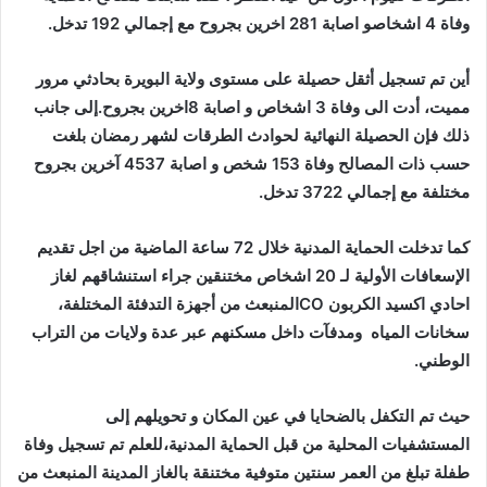
وفاة 4 اشخاصو اصابة 281 اخرين بجروح مع إجمالي 192 تدخل.
أين تم تسجيل أثقل حصيلة على مستوى ولاية البويرة بحادثي مرور
مميت، أدت الى وفاة 3 اشخاص و اصابة 8اخرين بجروح.إلى جانب
ذلك فإن الحصيلة النهائية لحوادث الطرقات لشهر رمضان بلغت
حسب ذات المصالح وفاة 153 شخص و اصابة 4537 آخرين بجروح
مختلفة مع إجمالي 3722 تدخل.
كما تدخلت الحماية المدنية خلال 72 ساعة الماضية من اجل تقديم
الإسعافات الأولية لـ 20 اشخاص مختنقين جراء استنشاقهم لغاز
احادي اكسيد الكربون
CO
المنبعث من أجهزة التدفئة المختلفة،
سخانات المياه ومدفآت داخل مسكنهم عبر عدة ولايات من التراب
الوطني.
حيث تم التكفل بالضحايا في عين المكان و تحويلهم إلى
المستشفيات المحلية من قبل الحماية المدنية،للعلم تم تسجيل وفاة
طفلة تبلغ من العمر سنتين متوفية مختنقة بالغاز المدينة المنبعث من