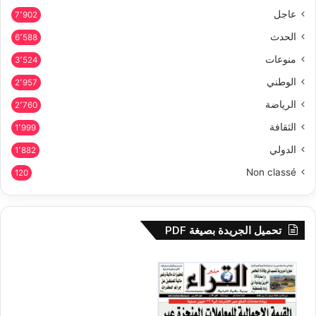
عاجل
7٬902
الحدث
6٬588
منوعات
3٬524
الوطني
2٬957
الرياضة
2٬760
الثقافة
1٬999
الدولي
1٬882
Non classé
120
تحميل الجريدة بصيغة PDF