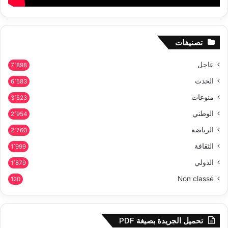
تصنيفات
عاجل
7٬898
الحدث
6٬583
منوعات
3٬523
الوطني
2٬954
الرياضة
2٬760
الثقافة
1٬999
الدولي
1٬879
Non classé
120
تحميل الجريدة بصيغة PDF