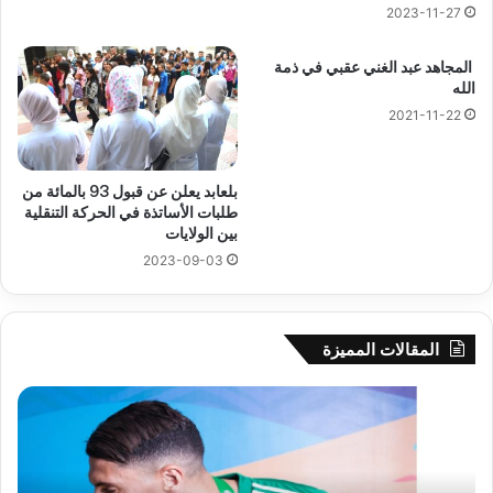
2023-11-27
المجاهد عبد الغني عقبي في ذمة
الله
2021-11-22
بلعابد يعلن عن قبول 93 بالمائة من
طلبات الأساتذة في الحركة التنقلية
بين الولايات
2023-09-03
المقالات المميزة
بطل
في
إفريقيا
ربع
مع
نها
“الخضر”
كأ
مهدي
أمم