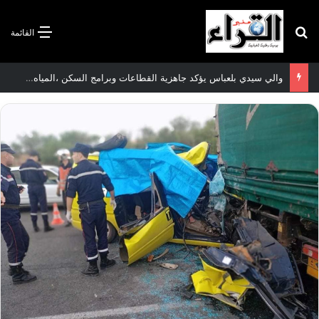
بحث عن
القائمة
في ربع نهائي كأس أمم إفريقيا 2026: سيدات الجزائر على بعد90 دقيقة من بلوغ نهائيات مونديال البرازيل