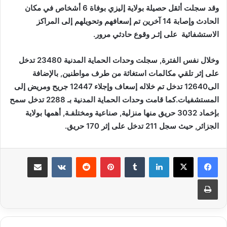
وقد سجلت أثقل حصيلة بولاية إليزي بوفاة 6 أشخاص في مكان
الحادث وإصابة 14 آخرين تم إسعافهم وتحويلهم إلى المراكز
الاستشفائية على إثـر وقوع حادثي مرور.
وخلال نفس الفترة, سجلت وحدات الحماية المدنية 23480 تدخل
على إثر تلقي مكالمات استغاثة من طرف مواطنين, بالإضافة
الى12640 تدخل تم خلاله إسعاف وإجلاء 12447 جريح ومريض إلى
المستشفيات.كما قامت وحدات الحماية المدنية بـ 2288 تدخل سمح
بإخماد 3032 حريق منها منزلية, صناعية ومختلفـة, أهمها بولاية
الجزائر, حيث سجل 211 تدخل على إثر 170 حريق.
لينكدإن
بينتيريست
مشاركة عبر البريد
طباعة