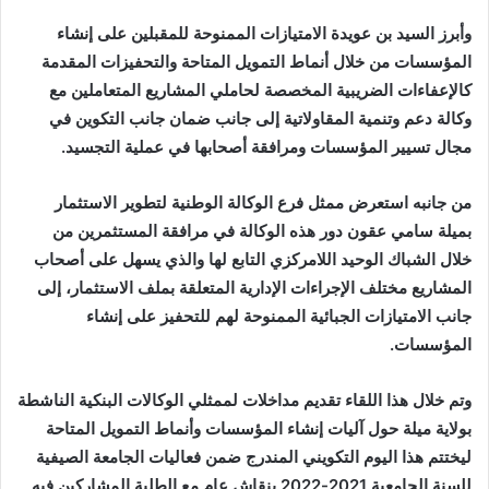
وأبرز السيد بن عويدة الامتيازات الممنوحة للمقبلين على إنشاء
المؤسسات من خلال أنماط التمويل المتاحة والتحفيزات المقدمة
كالإعفاءات الضريبية المخصصة لحاملي المشاريع المتعاملين مع
وكالة دعم وتنمية المقاولاتية إلى جانب ضمان جانب التكوين في
مجال تسيير المؤسسات ومرافقة أصحابها في عملية التجسيد.
من جانبه استعرض ممثل فرع الوكالة الوطنية لتطوير الاستثمار
بميلة سامي عقون دور هذه الوكالة في مرافقة المستثمرين من
خلال الشباك الوحيد اللامركزي التابع لها والذي يسهل على أصحاب
المشاريع مختلف الإجراءات الإدارية المتعلقة بملف الاستثمار، إلى
جانب الامتيازات الجبائية الممنوحة لهم للتحفيز على إنشاء
المؤسسات.
وتم خلال هذا اللقاء تقديم مداخلات لممثلي الوكالات البنكية الناشطة
بولاية ميلة حول آليات إنشاء المؤسسات وأنماط التمويل المتاحة
ليختتم هذا اليوم التكويني المندرج ضمن فعاليات الجامعة الصيفية
للسنة الجامعية 2021-2022 بنقاش عام مع الطلبة المشاركين فيه