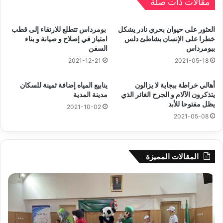
مقالات ذات صلة
العثور على حيوان بحري نادر يشكل
بومرداس تتطلع للارتقاء إلى قطب
خطرا على الإنسان بشاطئ دلس
امتياز في إصلاح و صيانة و بناء
ببومرداس
السفن
2021-12-21
2021-05-18
أهالي خراطة ببجاية لا يزالون
ينابيع المياه إضافة ثمينة للسكان
يتذكرون الآلام و الجرح الغائر الذي
مدينة المدية
يظل مفتوحا للأبد
2021-10-02
2021-05-08
المقالات المميزة
جيجل:
سح
انطلاق
قرع
فعاليات
الد
المخيم
الت
الصيفي
لأب