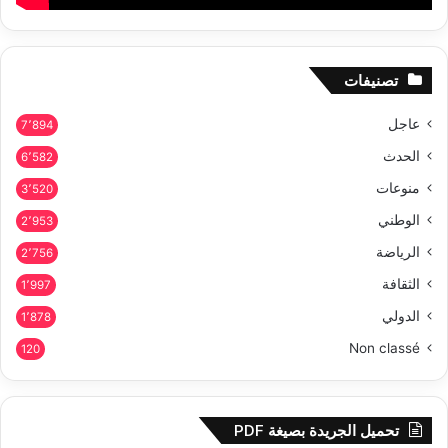
تصنيفات
عاجل
7٬894
الحدث
6٬582
منوعات
3٬520
الوطني
2٬953
الرياضة
2٬756
الثقافة
1٬997
الدولي
1٬878
Non classé
120
تحميل الجريدة بصيغة PDF