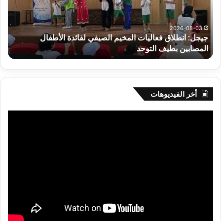
لفائدة
إفري
الأطفال
وك
المصابين
الك
2026-08-03
جيجل: انطلاق فعاليات المخيم الصيفي لفائدة الأطفال
س
بطيف
يوم
المصابين بطيف التوحد
ي
التوحد
الخ
بال
أخر الفيديوهات