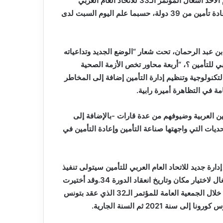
يحتضن مركز الاتفاقيات “محمد بن أحمد” بوهران بداية من اليوم الأحد أشغال المؤتمر الـ33 للاتحاد العام العربي
للتأمين بحضور حوالي 1200 مشارك يمثلون 56 شركة تأمين وإعادة تأمين من 39 دولة، حسبما علم اليوم السبت لدى
بن عبد الرحمان، تحت شعار “الوضع الجديد وتداعياته
للتأمين ؟، “أربعة محاور تخص الأزمة الصحية
التكنولوجية وتنظيم إدارة التأمين إضافة إلى المخاطر
ة في التظاهرة أميرة رابية.
 العربية وضيوفهم من عدة قارات -بالإضافة إلى
ديات التي واجهتها صناعة التأمين وإعادة التأمين في
إدارة جديد للاتحاد العام العربي للتأمين سيتولى تنفيذ
التوصيات والقرارات التي يصدرها المؤتمر ويجتمع بعد نهاية الأشغال لاختيار مكان وتاريخ انعقاد الدورة 34.وقد أختيرت
مدينة وهران لاحتضان المؤتمر الـ33 للاتحاد العام العربي للتأمين خلال الجمعية العامة للمؤتمر الـ32 الذي عقد بتونس