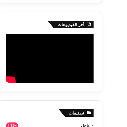
أخر الفيديوهات
تصنيفات
عاجل
7٬894