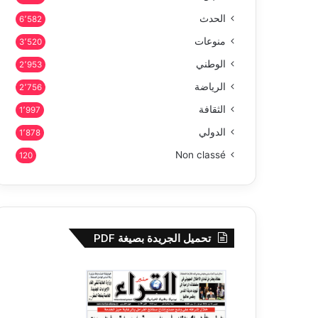
الحدث
6٬582
منوعات
3٬520
الوطني
2٬953
الرياضة
2٬756
الثقافة
1٬997
الدولي
1٬878
Non classé
120
تحميل الجريدة بصيغة PDF