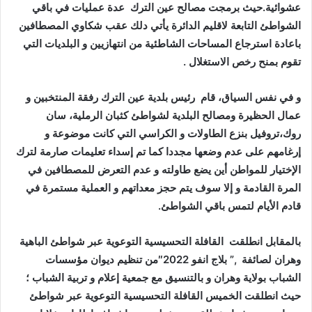
عشوائية.حيث برمجت مصالح عين الترك عدة عمليات في باقي
الشواطئ التابعة لاقليم الدائرة يأتي دلك عقب شكاوي المصطافين
باعادة استرجاع المساحات الشاطئية من انتهازيين و البلديات التي
تقوم بمنح رخص الاستغلال .
و في نفس السياق، قام رئيس بلدية عين الترك رفقة المنتخبين و
عمال الحظيرة ومصالح البلدية لشواطئ كثبان الرملية، سان
روك،تروفيل بنزع الطاولات و الكراسي التي كانت موضوعة و
إرغامهم على عدم وضعها مجددا كما تم إسداء تعليمات صارمة لترك
الإختيار للمواطن أين يضع طاولته و عدم التعرض للمصطافين في
المرة القادمة و إلا سوف يتم حجز معداتهم و العملية مستمرة في
قادم الأيام لتمس باقي الشواطئ.
بالمقابل انطلقت القافلة التحسيسية التوعوية عبر شواطئ الباهية
وهران لصائفة ,” بلاج انفو 2022″من تنظيم ديوان مؤسسات
الشباب بولاية وهران و بالتنسيق مع جمعية إعلام و تربية الشباب ؛
حيث انطلقت الخميس القافلة التحسيسية التوعوية عبر شواطئ