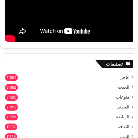
تصنيفات
عاجل
7٬894
الحدث
6٬582
منوعات
3٬520
الوطني
2٬953
الرياضة
2٬756
الثقافة
1٬997
الدولي
1٬878