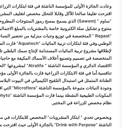
وعادت الجائزة الأولى للمؤسسة الناشئة في فئة ابتكارات الزراع
اقترحت تغليفا صالحا للأكل وقابلا للتحلل مخصص لتغليف المشرو
“ساوم ” (
Sawem
) الذي يسمح بمسح رموز المنتوجات المطروح
منتوج و تشكيل سلة الكترونية خاصة بالمشتريات بالمبلغ الاجمالي
“
Repast
” المتخصصة في توزيع وجبات منزلية من تحضير النساء ا
الوطني.وفي فئة ابتكارات تربية المائيات “
Aquatech
” فازت الم
لإطلاقها مشروع تربية المائيات المستدامة لإنتاج سمك البلطي تل
المتخصصة في تصميم وتصنيع أعلاف الأسماك المكيفة مع حاجيات م
الاقتصاد الدائري و المؤسسة الناشئة ”
Atralife
” لمشروعها “الح
تنافسية.أما في فئة الابتكارات الزراعية فازت بالجائزة الأولى م
الطنانة المتمثل في استبدال التلقيح الكيميائي في البيوت البلاس
وجودة النباتات متبوعة بالمؤسسة الناشئة “
Microflora
” التي ا
المكونات الطبيعية النشطة بينما فازت المؤسسة الناشئة “
phyto
نظام مخصص للزراعة في المختبر.
وبخصوص تحدي ” ابتكار المشروبات” المخصص للابتكارات في مج
الناشئة “
Drink with Perpose
” بالجائزة الأولى حيث اقترحت