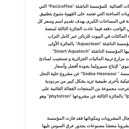
ات الغذائية للمؤسسة الناشئة “
Pacicoffee
” التي
بات الساخنة التي تعتمد على القهوة متبوع بتطبيق
ة في المساحات الكبرى بهدف تقديم اسم وسعر كل
 الواجب دفعه فيما عادت الجائزة الثالثة لمنصة
لماكثات في البيوت للزبائن عبر كامل التراب
ؤسسة الناشئة “
Aquaclean
” بالجائزة الأولى
يها المؤسسة الناشئة “
Smart Aquatech
”
زارع تربية المائيات الجزائرية و تستجيب لمبادئ
يوي” لإنتاج سبيرولينا بجودة أفضل وأسعار
ؤسسة ”
Sodea Hasnaoui
” عن مشروع خلية النحل
تيكية بأخرى طبيعية تزيد بشكل كبير من مردودية
قترحت مجموعة من المنتجات الفعالة القائمة على
I
” بالجائزة الثالثة عن مشروعها “
phytotron
” وهو
ال المشروبات ومكوناتها فقد فازت المؤسسة
 مشروبا منعشا مصنوعات بجذور عرق السوس تليها