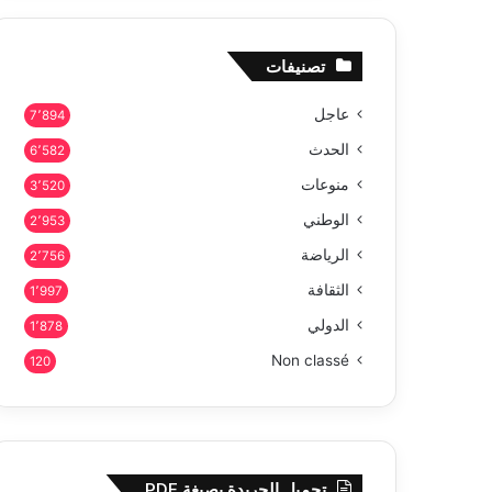
تصنيفات
عاجل
7٬894
الحدث
6٬582
منوعات
3٬520
الوطني
2٬953
الرياضة
2٬756
الثقافة
1٬997
الدولي
1٬878
Non classé
120
تحميل الجريدة بصيغة PDF