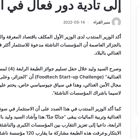
إلى تأدية دور فعال في ال
منبر القراء
2022-05-14
أكد الوزير المنتدب لدى الوزير الأول المكلف باقتصاد المعرفة
بالجزائر العاصمة أن المؤسسات الناشئة مدعوة للاستثمار أكثر في
الغذائي بالبلاد.
وصرح السيد
الغذائية” (
Foodtech Start-up Challenge
) أن “الجزائر، وعلى
مجال الأمن الغذائي، وهذا في سياق جيوسياسي خاص، يحتم علينا
لاسيما باشراك المؤسسات الناشئة”.
كما أكد الوزير المنتدب في هذا الصدد على أن الاستثمار في سوق 
الغذائية وتربية المائيات يبقى “جذابًا جدًا”.هذا وأشاد السيد ول
الرابعة، داعيا إلى تعزيز التقارب بين المؤسسات الكبرى والناش
الابتكار.وعرفت هذه الطبعة مشاركة ما يقارب 120 مؤسسة ناشئة، حسب الحاضنة ومركز الابتكار “