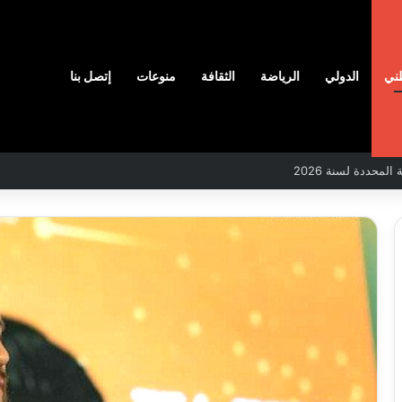
ني
الدولي
الرياضة
الثقافة
منوعات
إتصل بنا
لمحددة لسنة 2026
بلدية
أرزيو
ف
بوهران
تخصص
افع
فرق
س
لترميم