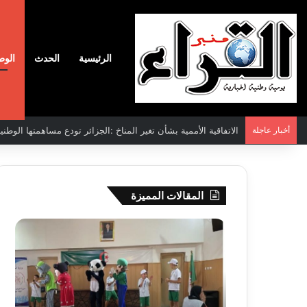
الرئيسية
الحدث
الوط
أخبار عاجلة
الاتفاقية الأممية بشأن تغير المناخ :الجزائر تودع مساهمتها الوطنية ا
المقالات المميزة
سحب
نادي
قرعة
وفاق
الدور
سطي
التمهيدي
يضم
لأبطال
المد
إفريقيا
شم
2026-08-03