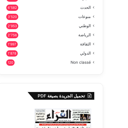
الحدث
6٬582
منوعات
3٬520
الوطني
2٬953
الرياضة
2٬756
الثقافة
1٬997
الدولي
1٬878
Non classé
120
تحميل الجريدة بصيغة PDF