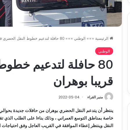
الرئيسية
===
الوطني
===
80 حافلة لتدعيم خطوط النقل الحضري قريبا بوهران
الوطني
80 حافلة لتدعيم خطو
قريبا بوهران
منبر القراء
2022-05-04
خاصة بمناطق التوسع العمراني ، وذلك بناءا على الطلب الذي تقد
النقل وينتظر إعطاء الموافقة في القريب الع
ا
جل وفق احتياجات ال