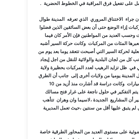
مل على تفعيل فرق المراقبة في الخطوط الحضرية .
ان جراء الاختناق المروري الذي تعرفه المدينة طوال
ركبات إزاء الوضع حتى أن بعض السائقين الذين فضلوا
 وحسب العديد من المواطنين فإن الأمر كان فيما
رها المئات من المركبات وكانت حركة السير أشبه
لية لحركة السير التي أصبحت تتعقد يوما بعد يوم من
 كل من لجان البلدية والولائية للنقل من اجل إيجاد
 في ظل تزايد الرهيب لعدد المركبات بحظيرة ولاية
ل المدينة يوميا من ولايات أخرى إلى جانب أن الطرق
الحالية أصبحت لا تستوعب على الإطلاق التزايد المستمر في السيارات وكانت دراسة قد أشارت منذ أزيد من 10
يتم التفكير في حلول ناجعة على غرار فتح مسالك
ير أن المشاريع الجديدة ،لاسيما وان وهران تتأهب
لم يتبق عليها أقل من سنتين ،حيث تعمل المديرية
لضوئية على مستوى العديد من المحاور الطرقية خاصة