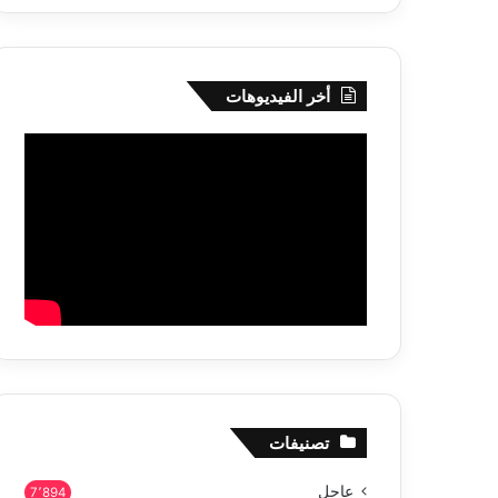
أخر الفيديوهات
تصنيفات
عاجل
7٬894