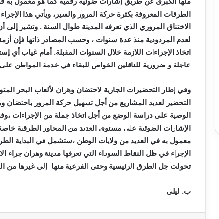
منها الكبرى عن طريق إشارات ضوئية رقمية كما هو معمول به في
الطرقات المعروفة بكثرة حركة المرور والسير، ويأتي هذا الإجراء
لعدم المردودية منذ عدة سنوات ، وحسب المصادر ذاتها فإن أزمة 
اتخاذ الإجراءات اللازمة خلال السنوات المقبلة. أمام غياب أي إستر
عاجلة و ضرورية للناقلين الخواص للبقاء في خدمة المواطن على 
التحضير لعديد المشاريع من أجل تسهيل حركة المرور باحتضان وه
الوصية على دراسة الوضع من أجل اتخاذ جملة من الإجراءات ،وفي 
الإشارات الضوئية على مستوى العديد من المحاور الطرقية خاصة
معمول به في العديد من ولايات الوطن ،ستشمل في البداية الطرق
الإجراء في ظل النقاط السوداء التي تعرفها مدينة وهران جراء ال
تحولت جل الطرق الرئيسية وحتى الفرعية منها إلى غيرها من ال
ب. ليلى