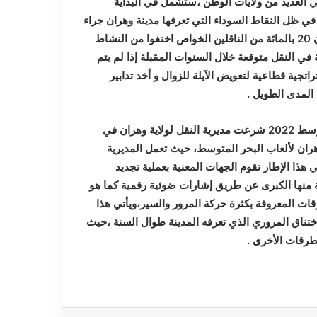
 العديد من ولايات الوطن ،ستشمل في البداية
 في ظل النقاط السوداء التي تعرفها مدينة وهران جراء
الاختناق المروري الذي تعرفه المدينة طوال السنة . وتشير إلى أن 20 بالمائة من الناقلين الخواص اختفوا من النشاط
في النقل متوقعة خلال السنوات المقبلة إذا لم يتم
اتجية قطاعية لتعويض الآيلة للزوال و أخد تدابير
المدى الطويل .
وفي إطار التحضيرات الجارية لاحتضان وهران لألعاب البحر المتوسط 2022 شرعت مديرية النقل لولاية وهران في
ران لألعاب البحر المتوسط، حيث تعمل المديرية
هذا الإطار تقوم الجهات المعنية بعملية تجديد
 منها الكبرى عن طريق إشارات ضوئية رقمية كما هو
ات المعروفة بكثرة حركة المرور والسير،ويأتي هذا
اختناق المروري الذي تعرفه المدينة طوال السنة ،حيث
طرقات الأخرى .